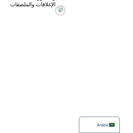
الإغلاقات والملصقات
Russian
Korean
Japanese
Italian
German
Portuguese
Spanish
French
English
Arabic