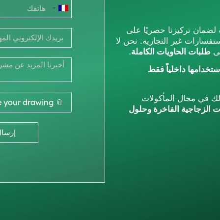
فرنسا
+33
لضمان تركيزنا حصريًا على
ستفسارات غير التجارية. نحن لا
لى
طلبات الحاويات الكاملة
.
تخدامها داخلياً فقط
مالك في مجال المأكولات
📎 Enclose your drawing
ت الزجاجية الفاخرة وحلول
إرسال