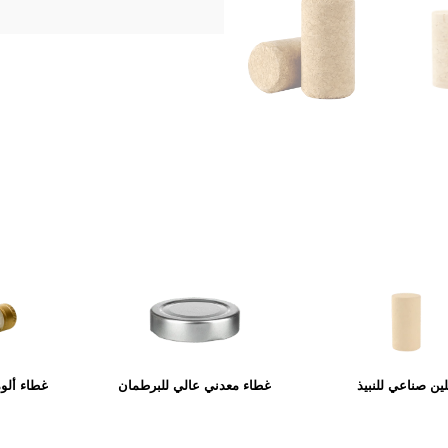
ين صناعي للنبيذ
غطاء معدني عالي للبرطمان
غطاء ألو