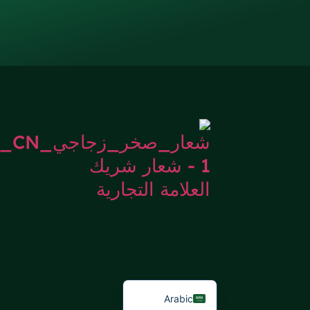
Russian
Korean
Japanese
Italian
German
Portuguese
Spanish
French
English
Arabic