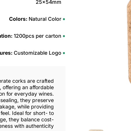
25x54mm
Colors:
Natural Color
ation:
1200pcs per carton
tures:
Customizable Logo
rate corks are crafted
 offering an affordable
ion for everyday wines.
 sealing, they preserve
akage, while providing
feel. Ideal for short- to
e, they balance cost-
eness with authenticity.