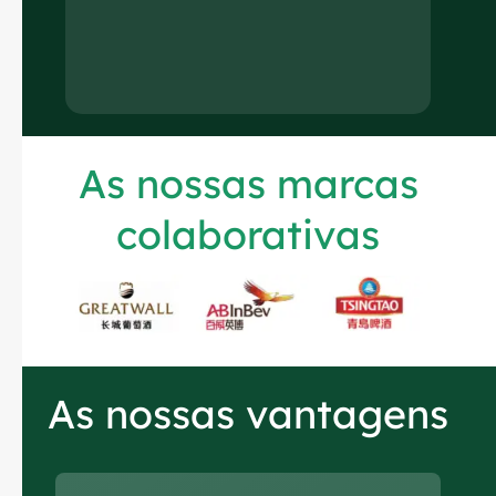
As nossas marcas
colaborativas
Russian
Arabic
As nossas vantagens
Korean
Japanese