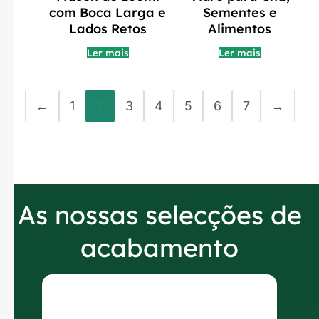
com Boca Larga e
Sementes e
Lados Retos
Alimentos
Ler mais
Ler mais
←
1
2
3
4
5
6
7
→
As nossas selecções de
acabamento
T