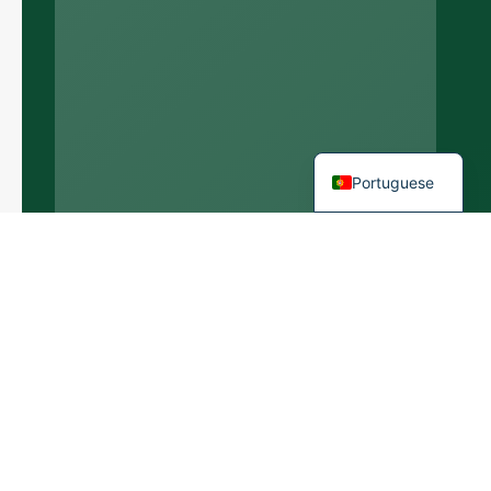
Italian
German
Spanish
French
English
Portuguese