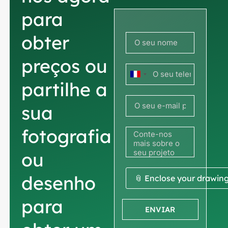
para
obter
preços ou
França
partilhe a
+33
sua
fotografia
ou
desenho
📎 Enclose your drawin
para
ENVIAR