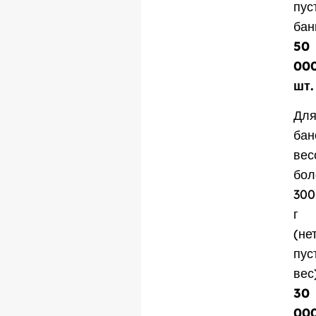
пус
бан
50
00
шт.
Дл
бан
вес
бол
300
г
(не
пус
вес
30
00