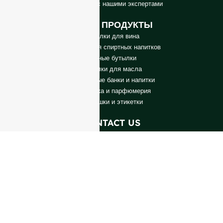
Поговорите с нашими экспертами
НАШИ ПРОДУКТЫ
Бутылки для вина
Бутылки для спиртных напитков
Пивные бутылки
Бутылки для масла
Стеклянные банки и напитки
Косметика и парфюмерия
Заглушки и этикетки
CONTACT US
Промышленный парк GlassRock Bajiao, зона экономического и
технологического развития, Шаньдун, Китай.
Copyright GlassRock 2025