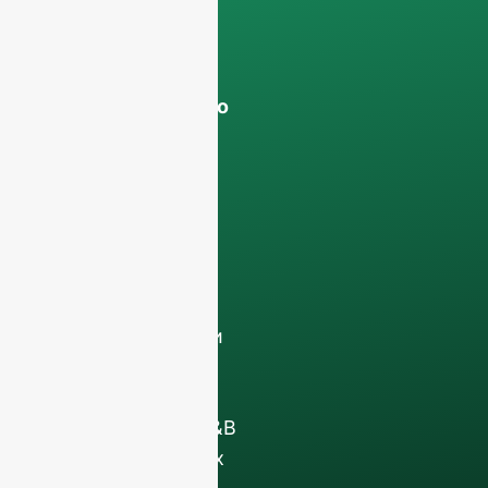
Ваши данные
останутся
конфиденциально
и будет
использоваться
только внутри
компании
для
обсуждения с
вашей командой.
Свяжитесь с нами
сегодня, чтобы
поднять свой
бизнес в сфере F&B
с помощью наших