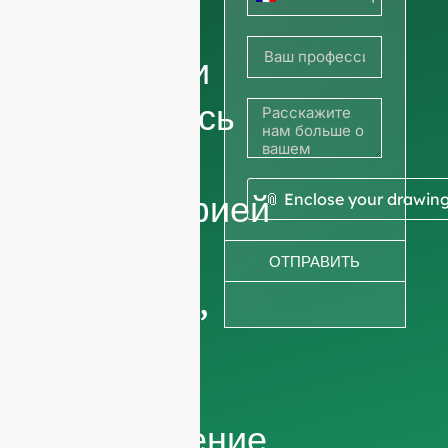
Франция
узнать
+33
цены, или
поделитесь
своей
фотографией
📎 Enclose your drawin
или
ОТПРАВИТЬ
рисунком,
чтобы
получить
предложение