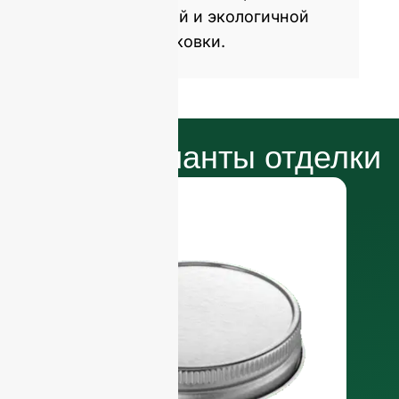
привлекательной и экологичной
стеклянной упаковки.
Наши варианты отделки
К