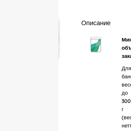
Описание
Ми
об
зак
Дл
бан
вес
до
300
г
(ве
нет