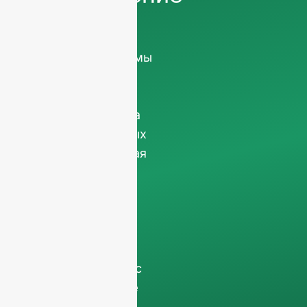
Мы просим вас
информация о
компании
чтобы мы
могли
сосредоточиться
исключительно на
профессиональных
запросах, отсеивая
запросы, не
относящиеся к
бизнесу. Мы не
обслуживаем
частных лиц и
работаем только с
заказы на полные
контейнеры
.