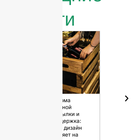
новости
Форма
Различны
винной
сорта
бутылки и
кремня дл
выдержка:
стеклянн
Как дизайн
бутылок
влияет на
ПОСМОТР