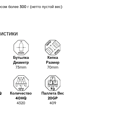
сом более 300 г (нетто пустой вес)
ристики
Бутылка
Кепка
Диаметр
Размер
73mm
70mm
Q
Количество
Паллета Вес
40HQ
20GP
4320
409