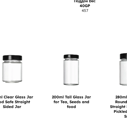
Поддон Вес
40GP
457
l Clear Glass Jar
200ml Tall Glass Jar
280ml
d Safe Straight
for Tea, Seeds and
Round
Sided Jar
food
Straight
Pickle
S