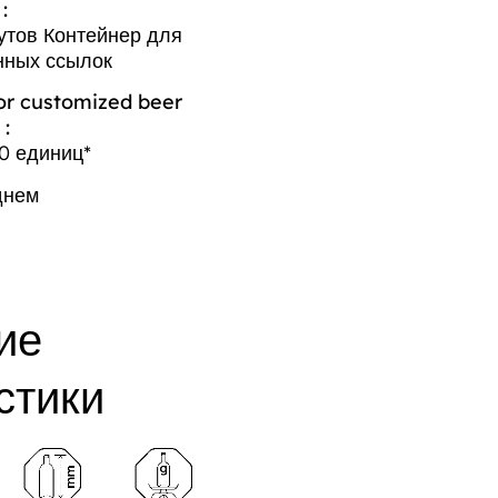
:
утов Контейнер для
ных ссылок
r customized beer
 :
0 единиц*
днем
ие
стики