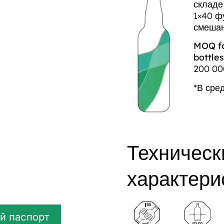
складе 
1×40 ф
смешан
MOQ fo
bottles
200 00
*В сре
Техническ
характери
й паспорт