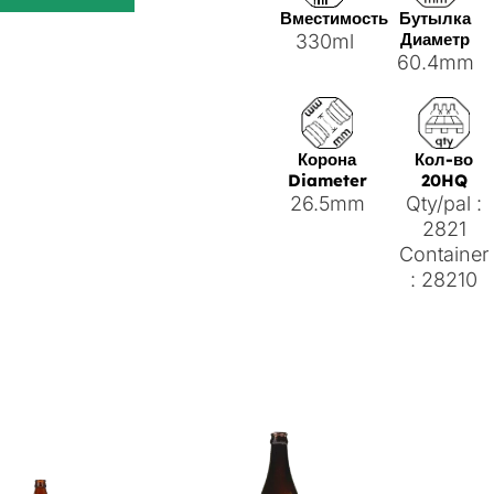
Вместимость
Бутылка
Диаметр
330ml
60.4mm
Корона
Кол-во
Diameter
20HQ
26.5mm
Qty/pal :
2821
Container
: 28210