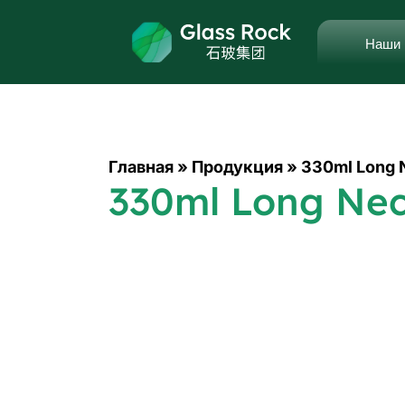
Наши 
Главная
»
Продукция
»
330ml Long N
330ml Long Nec