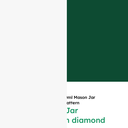
Главная
»
Продукция
»
500ml Mason Jar
embossed with diamond pattern
500ml Mason Jar
embossed with diamond