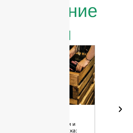
Последние
новости
Форма
Различны
винной
сорта
бутылки и
кремня дл
выдержка:
стеклянн