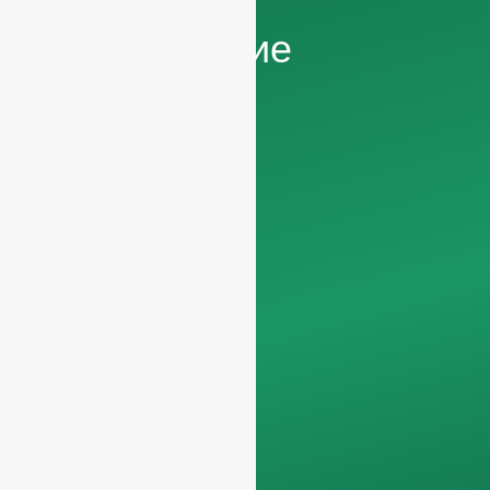
предложение
Мы просим вас
информация о
компании
чтобы мы
могли
сосредоточиться
исключительно на
профессиональных
запросах, отсеивая
запросы, не
относящиеся к
бизнесу. Мы не
обслуживаем
частных лиц и
работаем только с