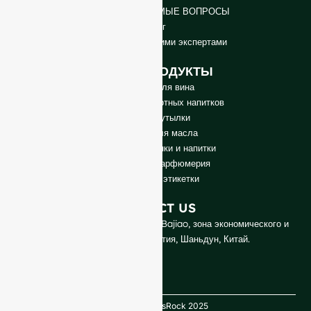
ЧАСТО ЗАДАВАЕМЫЕ ВОПРОСЫ
Блог
Поговорите с нашими экспертами
НАШИ ПРОДУКТЫ
Бутылки для вина
Бутылки для спиртных напитков
Пивные бутылки
Бутылки для масла
Стеклянные банки и напитки
Косметика и парфюмерия
Заглушки и этикетки
CONTACT US
Промышленный парк GlassRock Bajiao, зона экономического и
технологического развития, Шаньдун, Китай.
Copyright GlassRock 2025