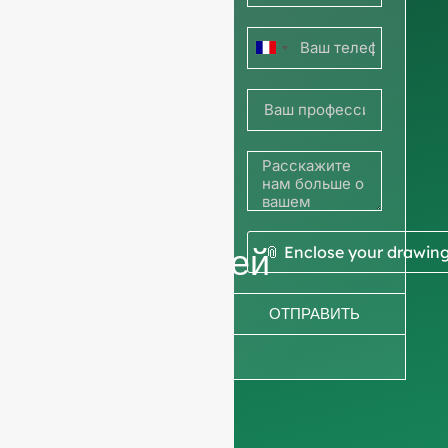
чтобы
Франция
узнать
+33
цены, или
поделитесь
своей
фотографией
📎 Enclose your drawin
или
ОТПРАВИТЬ
рисунком,
чтобы
получить