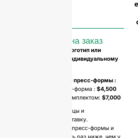
Бутылки на заказ
Вам нужно выбить логотип или
сделать форму по индивидуальному
заказу?
Стоимость открытия пресс-формы :
Односерийная пресс-форма :
$4,500
Форма с двойным комплектом:
$7,000
Цена включает образцы и
международную доставку.
Стоимость открытия пресс-формы и
MOQ в среднем в пять раз ниже, чем у