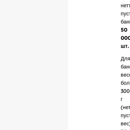
нет
пус
бан
50
00
шт.
Дл
бан
вес
бол
300
г
(не
пус
вес