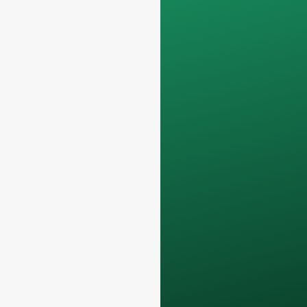
заказы на полные
контейнеры
.
Ваши данные
останутся
конфиденциально
и будет
использоваться
только внутри
компании
для
обсуждения с
вашей командой.
Свяжитесь с нами
сегодня, чтобы
поднять свой
бизнес в сфере F&B