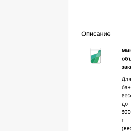
pattern
Описание
Ми
об
зак
Дл
бан
вес
до
300
г
(ве