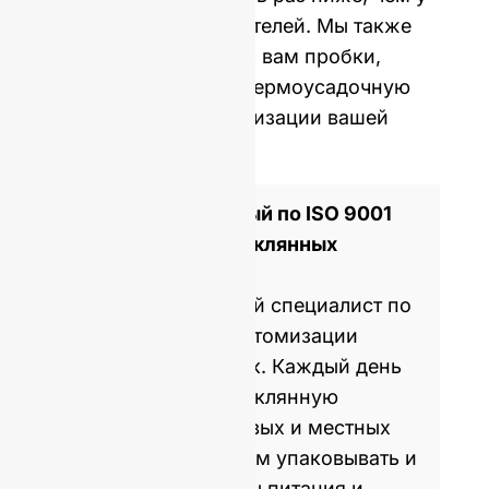
западных производителей. Мы также
можем предоставить вам пробки,
крышки, этикетки и термоусадочную
пленку для персонализации вашей
бутылки.
Сертифицированный по ISO 9001
производитель стеклянных
бутылок
GlassRock - мировой специалист по
производству и кастомизации
стеклянных бутылок. Каждый день
мы производим стеклянную
упаковку для мировых и местных
брендов, помогая им упаковывать и
продавать продукты питания и