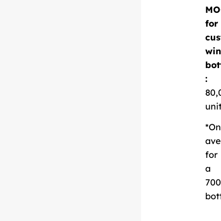
MO
for
cus
Скачать
win
технический
bot
паспорт
:
80,
uni
*On
ave
for
a
700
bot