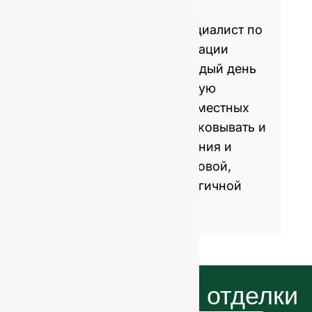
бутылок
GlassRock - мировой специалист по
производству и кастомизации
стеклянных бутылок. Каждый день
мы производим стеклянную
упаковку для мировых и местных
брендов, помогая им упаковывать и
продавать продукты питания и
напитки с помощью здоровой,
привлекательной и экологичной
стеклянной упаковки.
Наши варианты отделки