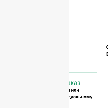
Бутылки на заказ
Вам нужно выбить логотип или
сделать форму по индивидуальному
заказу?