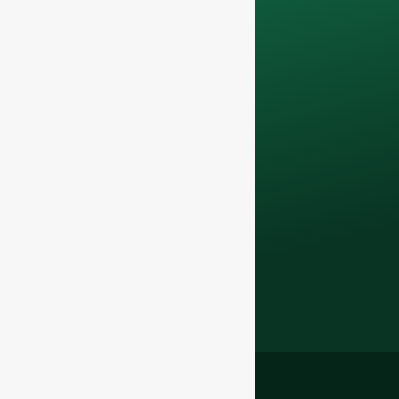
Свяжитесь с нами
сегодня, чтобы
поднять свой
бизнес в сфере F&B
с помощью наших
Стеклянные
бутылки премиум-
класса и
упаковочные
решения
.