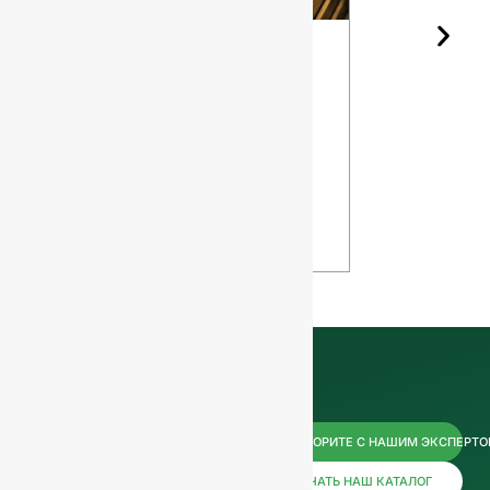
Форма
Различны
винной
сорта
бутылки и
кремня дл
выдержка:
стеклянн
Как дизайн
бутылок
влияет на
ПОСМОТР
ваше вино
ТЬ
ПОСМОТРЕ
ТЬ
Свяжитесь
ПОГОВОРИТЕ С НАШИМ ЭКСПЕРТ
СКАЧАТЬ НАШ КАТАЛОГ