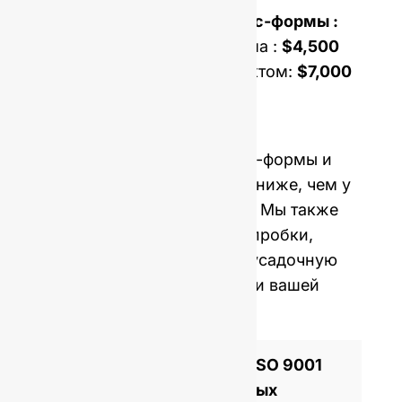
Стоимость открытия пресс-формы :
Односерийная пресс-форма :
$4,500
Форма с двойным комплектом:
$7,000
Цена включает образцы и
международную доставку.
Стоимость открытия пресс-формы и
MOQ в среднем в пять раз ниже, чем у
западных производителей. Мы также
можем предоставить вам пробки,
крышки, этикетки и термоусадочную
пленку для персонализации вашей
бутылки.
Сертифицированный по ISO 9001
производитель стеклянных