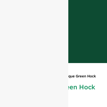
Главная
»
Продукция
»
750ml Antique Green Hock
Bottle #542
750ml Antique Green Hock
Bottle #542