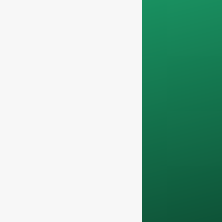
бизнесу. Мы не
обслуживаем
частных лиц и
работаем только с
заказы на полные
контейнеры
.
Ваши данные
останутся
конфиденциально
и будет
использоваться
только внутри
компании
для
обсуждения с
вашей командой.