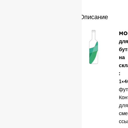
Описание
MO
дл
бу
на
скл
:
1×4
фут
Кон
для
сме
ссы