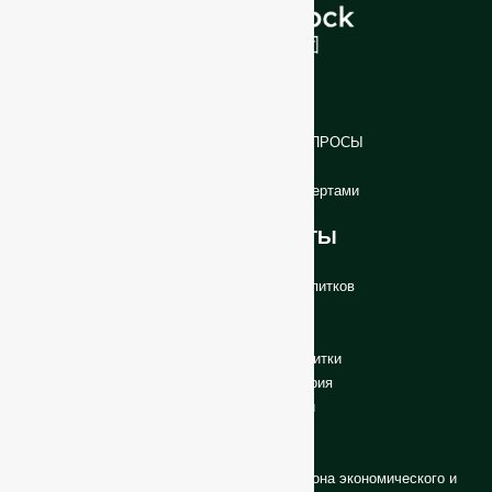
ВВЕДЕНИЕ
О нас
ЧАСТО ЗАДАВАЕМЫЕ ВОПРОСЫ
Блог
Поговорите с нашими экспертами
НАШИ ПРОДУКТЫ
Бутылки для вина
Бутылки для спиртных напитков
Пивные бутылки
Бутылки для масла
Стеклянные банки и напитки
Косметика и парфюмерия
Заглушки и этикетки
CONTACT US
Промышленный парк GlassRock Bajiao, зона экономического и