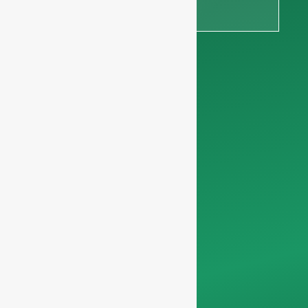
рисунком,
чтобы
получить
предложение
Мы просим вас
информация о
компании
чтобы мы
могли
сосредоточиться
исключительно на
профессиональных
запросах, отсеивая
запросы, не
относящиеся к