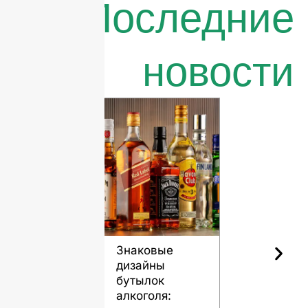
Последние
новости
Знаковые
Роль
дизайны
стеклянн
бутылок
бутылок в
алкоголя:
сохранен