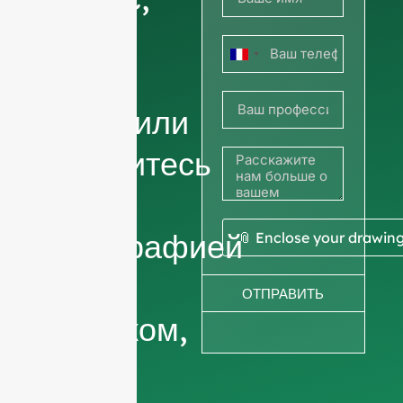
чтобы
Франция
узнать
+33
цены, или
поделитесь
своей
фотографией
📎 Enclose your drawin
или
ОТПРАВИТЬ
рисунком,
чтобы