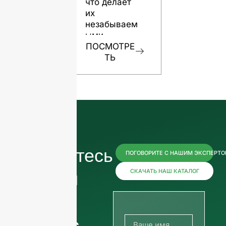
что делает
качества
их
рома
незабываем
ПОСМОТР
ыми
ТЬ
ПОСМОТРЕ
ТЬ
Свяжитесь
ПОГОВОРИТЕ С НАШИМ ЭКСПЕРТ
с нами
СКАЧАТЬ НАШ КАТАЛОГ
прямо
сейчас,