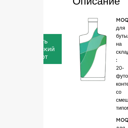
Описание
MO
для
буты
Скачать
на
технический
скла
паспорт
:
20-
фут
конт
со
сме
типо
MO
для