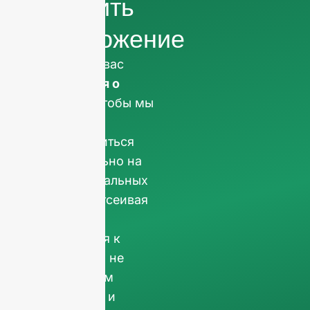
получить
предложение
Мы просим вас
информация о
компании
чтобы мы
могли
сосредоточиться
исключительно на
профессиональных
запросах, отсеивая
запросы, не
относящиеся к
бизнесу. Мы не
обслуживаем
частных лиц и