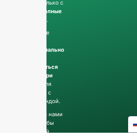
работаем только с
заказы на полные
контейнеры
.
Ваши данные
останутся
конфиденциально
и будет
использоваться
только внутри
компании
для
обсуждения с
вашей командой.
Свяжитесь с нами
сегодня, чтобы
поднять свой