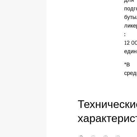
подг
буты
лике
:
12 0
един
*В
сред
Технически
характерис