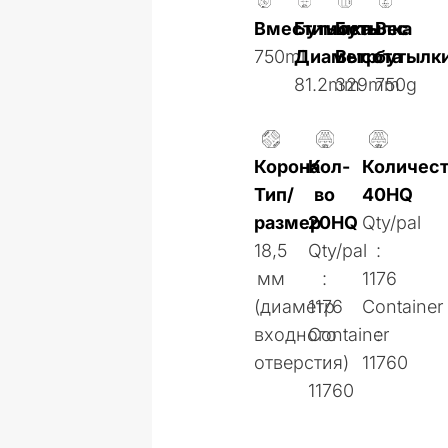
Вместимость
Бутылка
Бутылка
Вес
750ml
Диаметр
Высота
бутылк
81.2mm
329mm
750g
Корона
Кол-
Количес
Тип/
во
40HQ
размер
20HQ
Qty/pal
18,5
Qty/pal
:
мм
:
1176
(диаметр
1176
Container
входного
Container
:
отверстия)
:
11760
11760