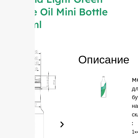
Olive Oil Mini Bottle
100ml
Описание
M
д
бу
на
ск
:
1×