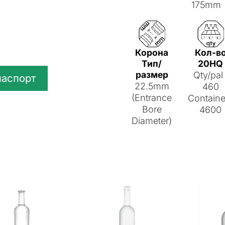
175mm
Корона
Кол-в
Тип/
20HQ
размер
Qty/pal 
паспорт
22.5mm
460
(Entrance
Containe
Bore
4600
Diameter)