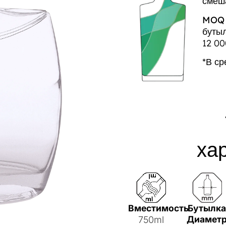
смеш
MOQ 
бутыл
12 00
*В с
ха
Вместимость
Бутылк
Диамет
750ml