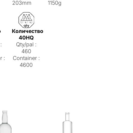
203mm
1150g
о
Количество
40HQ
:
Qty/pal :
460
r :
Container :
4600