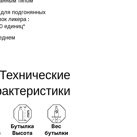
анным типом
для подгонянных
ок ликера :
0 единиц*
реднем
Технические
рактеристики
а
Бутылка
Вес
р
Высота
бутылки