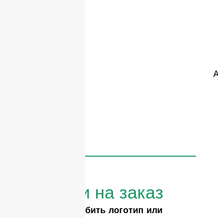
А
Бутылки на заказ
Вам нужно выбить логотип или