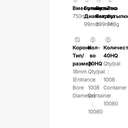
Вместимость
Бутылка
Бутылка
Вес
750ml
Диаметр
Высота
бутылк
99mm
299mm
743g
Корона
Кол-
Количес
Тип/
во
40HQ
размер
20HQ
Qty/pal
18mm
Qty/pal
:
(Entrance
:
1008
Bore
1008
Container
Diameter)
Container
:
:
10080
10080