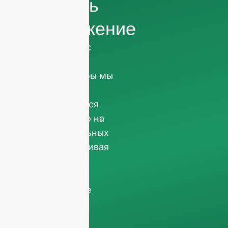
получить
предложение
Мы просим вас
информация о
компании
чтобы мы
могли
сосредоточиться
исключительно на
профессиональных
запросах, отсеивая
запросы, не
относящиеся к
бизнесу. Мы не
обслуживаем
частных лиц и