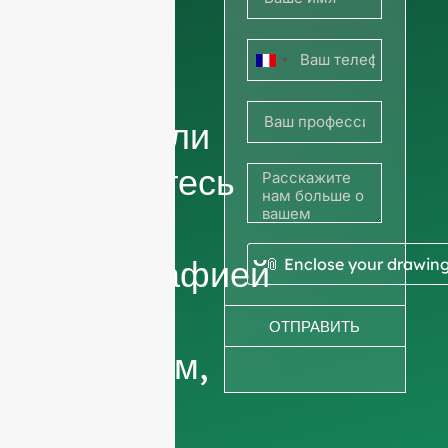
чтобы
Франция
узнать
+33
цены, или
поделитесь
своей
фотографией
📎 Enclose your drawin
или
ОТПРАВИТЬ
рисунком,
чтобы