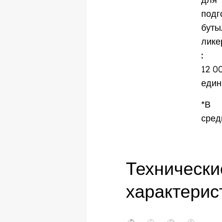
подг
буты
лике
:
12 0
един
*В
сред
Технически
характерис