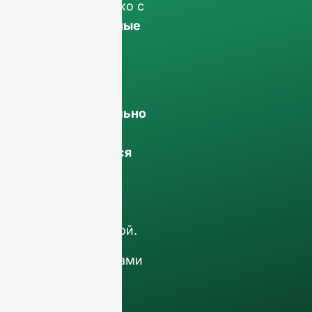
работаем только с
заказы на полные
контейнеры
.
Ваши данные
останутся
конфиденциально
и будет
использоваться
только внутри
компании
для
обсуждения с
вашей командой.
Свяжитесь с нами
сегодня, чтобы
поднять свой