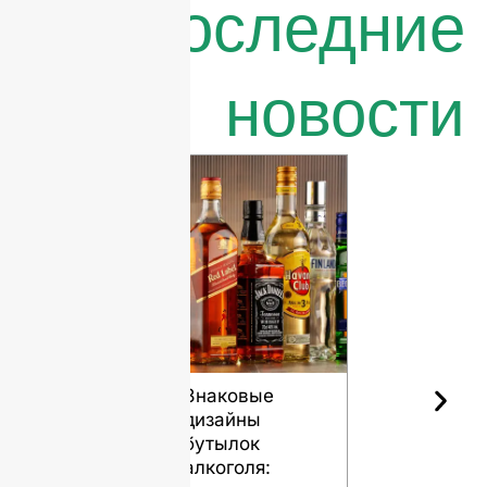
Последние
новости
Знаковые
Роль
дизайны
стеклянн
бутылок
бутылок в
алкоголя:
сохранен