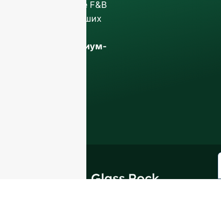
бизнес в сфере F&B
с помощью наших
Стеклянные
бутылки премиум-
класса и
упаковочные
решения
.
ВВЕДЕНИЕ