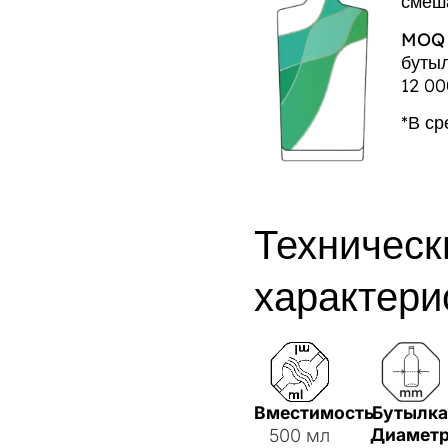
смеш
MOQ 
бутыл
12 00
*В с
Техническ
характери
Вместимость
Бутылк
Диамет
500 мл