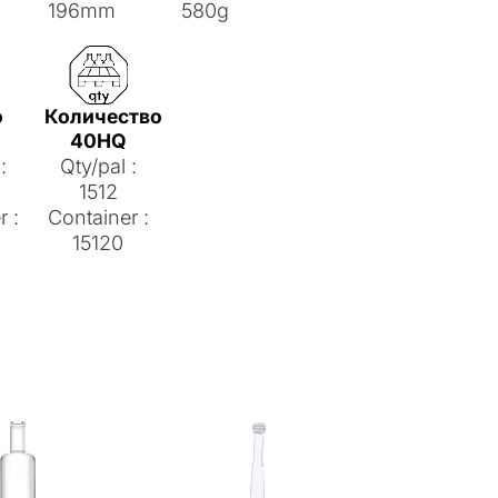
196mm
580g
о
Количество
40HQ
:
Qty/pal :
1512
r :
Container :
15120