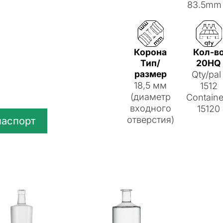
83.5mm
Корона
Кол-в
Тип/
20HQ
размер
Qty/pal 
18,5 мм
1512
(диаметр
Containe
входного
15120
паспорт
отверстия)