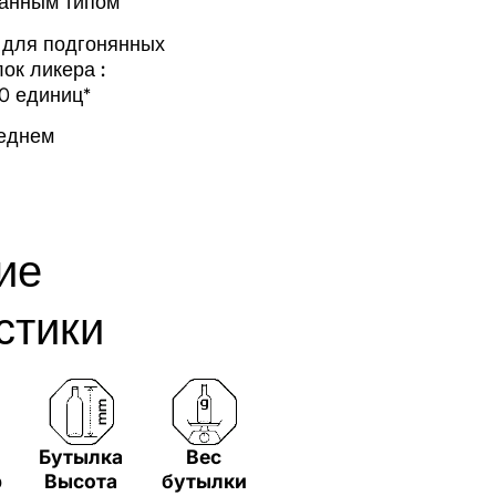
анным типом
для подгонянных
ок ликера :
0 единиц*
реднем
ие
стики
а
Бутылка
Вес
р
Высота
бутылки