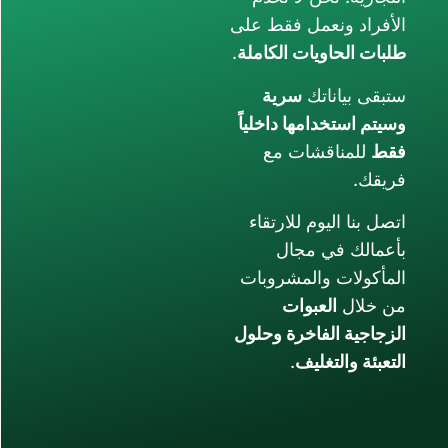
فقط على
لكاملة
.
ية
داخلياً
 مع
ارتقاء
ل
شروبات
ت
ة وحلول