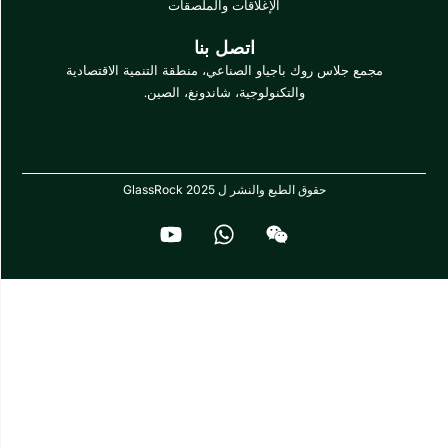
الإغلاقات والملصقات
اتصل بنا
جياو الصناعي، منطقة التنمية الاقتصادية
تكنولوجية، شاندونغ، الصين.
والنشر ل GlassRock 2025