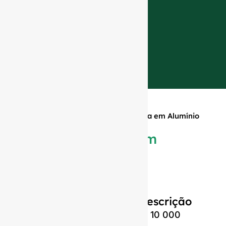
Início
»
Produtos
»
Tampa de Rosca em Alumínio
com Ralo
Tampa de Rosca em
Alumínio com Ralo
Descrição
MOQ:
10 000