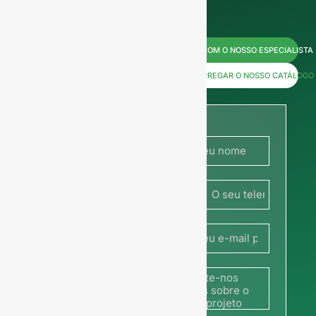
Contacte-
FALAR COM O NOSSO ESPECIALISTA
nos agora
DESCARREGAR O NOSSO CATÁLOGO
para
obter
preços ou
França
partilhe a
+33
sua
fotografia
ou