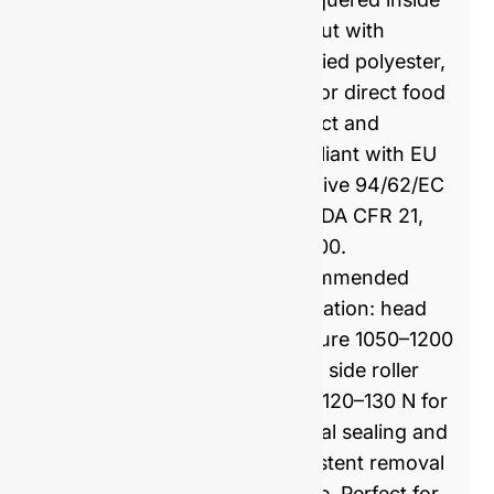
and out with
modified polyester,
safe for direct food
contact and
compliant with EU
Directive 94/62/EC
and FDA CFR 21,
175.300.
Recommended
application: head
pressure 1050–1200
N and side roller
force 120–130 N for
optimal sealing and
consistent removal
torque. Perfect for