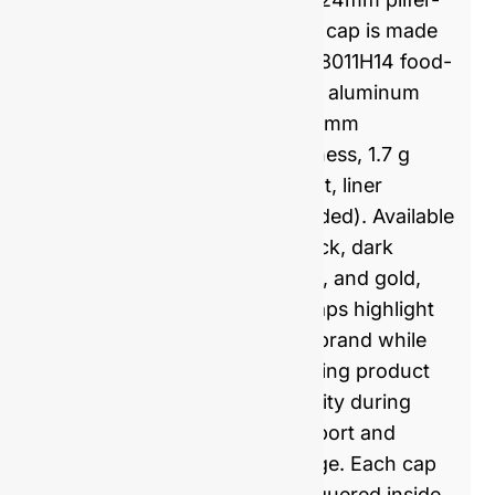
proof cap is made
from 8011H14 food-
grade aluminum
(0.23 mm
thickness, 1.7 g
weight, liner
excluded). Available
in black, dark
green, and gold,
the caps highlight
your brand while
ensuring product
integrity during
transport and
storage. Each cap
is lacquered inside