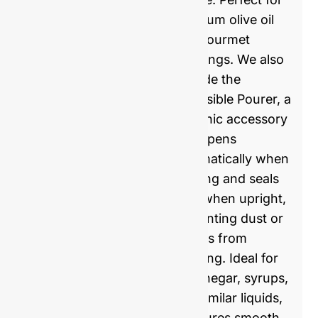
premium olive oil
and gourmet
dressings. We also
provide the
Extensible Pourer, a
hygienic accessory
that opens
automatically when
pouring and seals
shut when upright,
preventing dust or
insects from
entering. Ideal for
oil, vinegar, syrups,
and similar liquids,
it ensures smooth