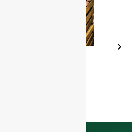
Garrafa de
Os diferen
Vinho e
tipos de sí
Envelhecime
para garra
nto: Como o
de vidro
Design Afeta
VISUALIZ
o Seu Vinho
R
VISUALIZA
R