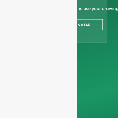
desenho
📎 Enclose your drawin
para
ENVIAR
obter um
orçamento
Pedimos a vossa
informações sobre a
empresa
para
garantir que nos
concentramos
exclusivamente em
pedidos
profissionais,
filtrando os pedidos