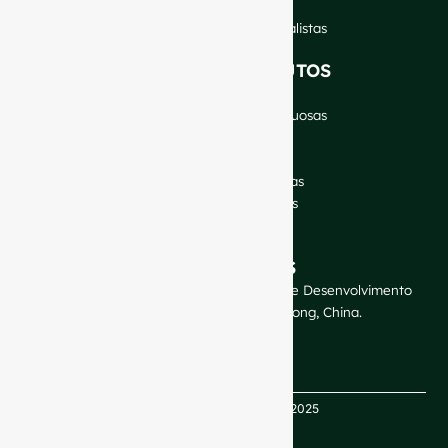
Blogue
Fale com os nossos especialistas
OS NOSSOS PRODUTOS
Garrafas de vinho
Garrafas de bebidas espirituosas
Garrafas de cerveja
Garrafas de óleo
Jarras de vidro e bebidas
Cosméticos e perfumes
Fechos e etiquetas
CONTACTE-NOS
GlassRock Bajiao Industrial Park, Zona de Desenvolvimento
Económico e Tecnológico, Shandong, China.
Direitos de autor GlassRock 2025