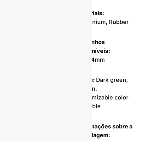
Materiais:
Aluminium, Rubber
Tamanhos
disponíveis:
30x24mm
Cores:
Dark green,
golden,
customizable color
available
Informações sobre a
embalagem: