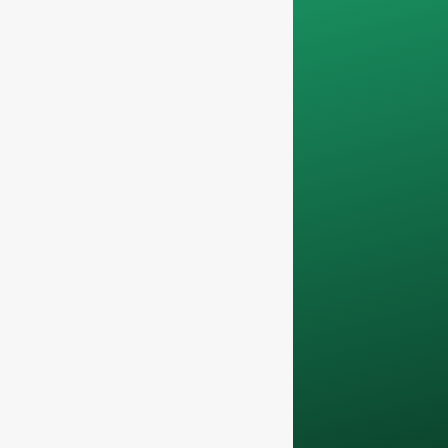
não comerciais. Não
prestamos serviços a
particulares e só
trabalhamos com
encomendas de
contentores
completos
.
Os seus dados
permanecerão
confidencial e só
será utilizado a nível
interno
para debates
com a sua equipa.
Contacte-nos hoje
para elevar o seu