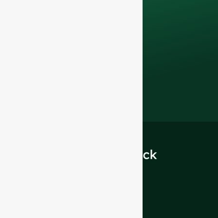
negócio de F&B com
a nossa
garrafas de
vidro de qualidade
superior e soluções
de embalagem
.
INTRODUÇÃO
Sobre nós
FAQ