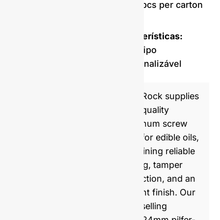
3360pcs per carton
Caraterísticas:
Logótipo
personalizável
GlassRock supplies
high-quality
aluminum screw
caps for edible oils,
combining reliable
sealing, tamper
protection, and an
elegant finish. Our
best-selling
31.5×24mm pilfer-