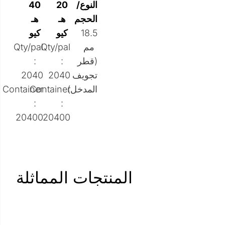
النوع/
20
40
الحجم
هـ
هـ
18.5
كيو
كيو
مم
Qty/pal
Qty/pal
(قطر
:
:
تجويف
2040
2040
المدخل)
Container
Container
:
:
20400
20400
المنتجات المماثلة