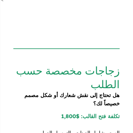
ات مخصصة حسب
إلى نقش شعارك أو شكل مصمم
؟
الب: $1,800
 العينات والتوصيل الدولي.