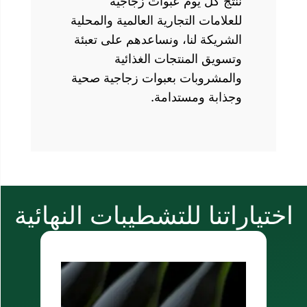
 كل يوم عبوات زجاجية
مات التجارية العالمية والمحلية
يكة لنا، ونساعدهم على تعبئة
يق المنتجات الغذائية
شروبات بعبوات زجاجية صحية
بة ومستدامة.
نا للتشطيبات النهائية
ملصقات ذاتية