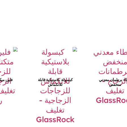
ء برطمان معدني
كبسولة بلاستيكية قابلة
فلين ميكر
منخفض
للانكماش