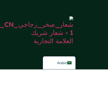
Japanese
Italian
German
Portuguese
Spanish
French
English
Arabic