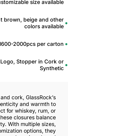
stomizable size available
ht brown, beige and other
colors available
1600-2000pcs per carton
Logo, Stopper in Cork or
Synthetic
 and cork, GlassRock’s
enticity and warmth to
ect for whiskey, rum, or
 these closures balance
ity. With multiple sizes,
omization options, they