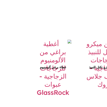
و تكتل للنبيذ
غطاء برغي ألومنيوم