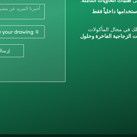
لى
طلبات الحاويات الكاملة
.
تخدامها داخلياً فقط
مالك في مجال المأكولات
📎 Enclose your drawing
ت الزجاجية الفاخرة وحلول
إرسال