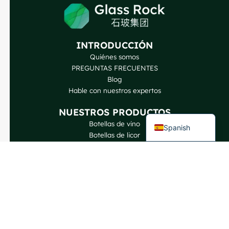
Korean
Japanese
Italian
INTRODUCCIÓN
Quiénes somos
German
PREGUNTAS FRECUENTES
Portuguese
Blog
Hable con nuestros expertos
French
English
NUESTROS PRODUCTOS
Botellas de vino
Spanish
Botellas de licor
Botellas de cerveza
Botellas de aceite
Tarros de cristal y bebidas
Cosmética y perfumería
Cierres y etiquetas
CONTACTO
GlassRock Bajiao Industrial Park, Zona de Desarrollo