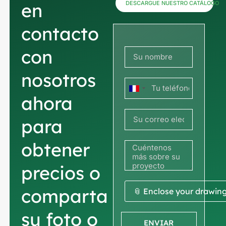
en
DESCARGUE NUESTRO CATÁLOGO
contacto
con
nosotros
Francia
ahora
+33
para
obtener
precios o
comparta
📎 Enclose your drawin
su foto o
ENVIAR