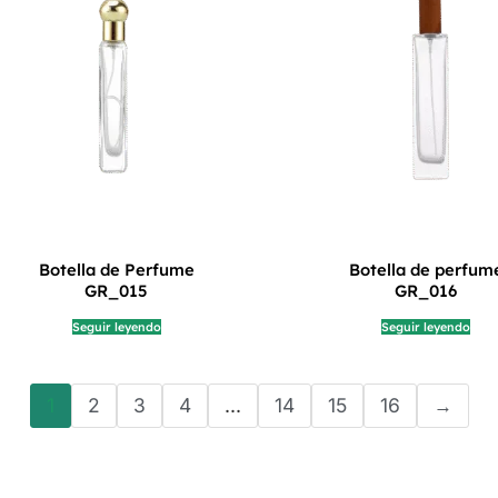
Botella de Perfume
Botella de perfum
GR_015
GR_016
Seguir leyendo
Seguir leyendo
1
2
3
4
...
14
15
16
→