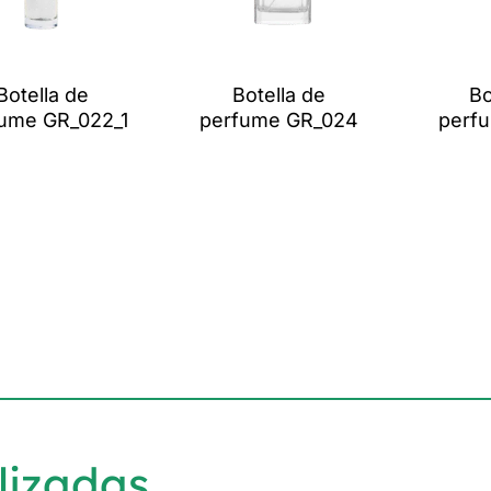
Botella de
Botella de
Bo
ume GR_022_1
perfume GR_024
perf
lizadas