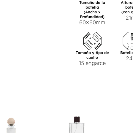
Tamaño de la
Altura
botella
bote
(Ancho x
(con 
Profundidad)
12
60x60mm
Tamaño y tipo de
Botell
cuello
24
15 engarce