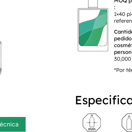
MOQ pa
:
1×40 p
refere
Cantid
pedido
cosmét
person
30,000 
*Por t
Especific
técnica