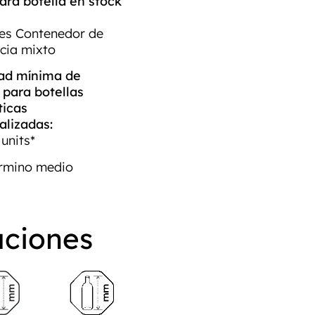
ra botella en stock
ies Contenedor de
ncia mixto
ad mínima de
 para botellas
icas
alizadas:
units*
érmino medio
aciones