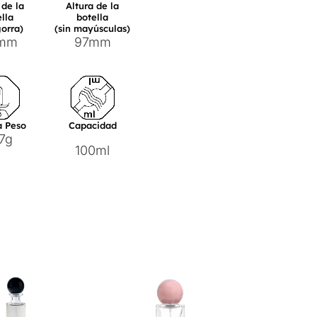
 de la
Altura de la
lla
botella
gorra)
(sin mayúsculas)
1mm
97mm
a Peso
Capacidad
7g
100ml