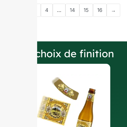
1
2
3
4
…
14
15
16
→
Nos choix de finition