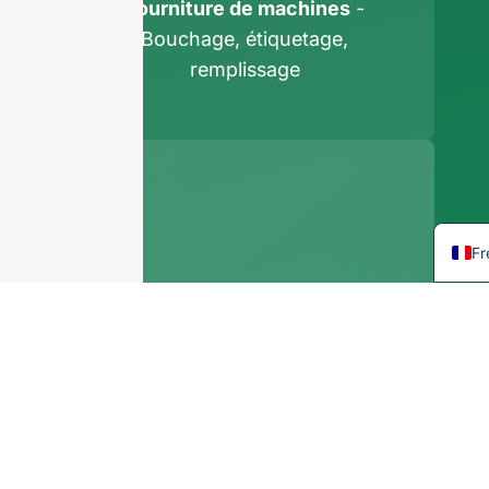
Ko
Fourniture de machines
-
J
Bouchage, étiquetage,
remplissage
It
G
Po
Sp
En
Fr