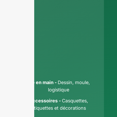
Clé en main -
Dessin, moule,
logistique
Ru
Accessoires -
Casquettes,
étiquettes et décorations
Ar