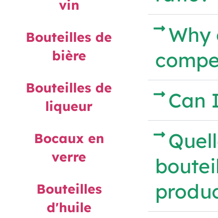
vin
Why 
Bouteilles de
bière
compet
Bouteilles de
Can I
liqueur
Quell
Bocaux en
verre
boutei
produc
Bouteilles
d'huile