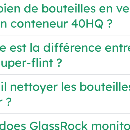
en de bouteilles en ve
un conteneur 40HQ ?
e est la différence entre
uper-flint ?
il nettoyer les bouteill
r ?
does GlassRock monitor