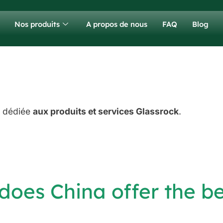
Nos produits
A propos de nous
FAQ
Blog
Q dédiée
aux produits et services Glassrock
.
oes China offer the be