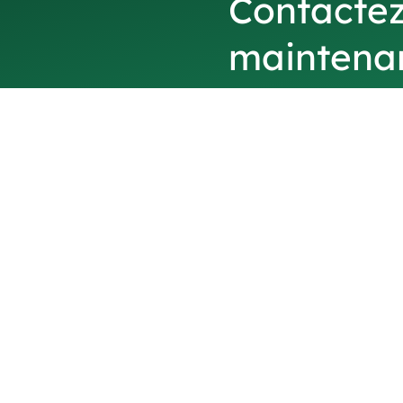
Contactez
maintena
obtenir de
partagez 
image ou 
dessin po
un devis.
Nous vous demandons
l'entreprise
afin de no
concentrons exclusive
professionnelles, en fi
professionnelles. Nous 