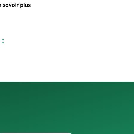
n savoir plus
:
Russian
Arabic
Korean
Japanese
Italian
German
Portuguese