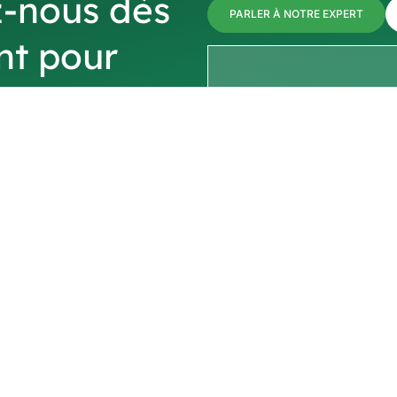
-nous dès
PARLER À NOTRE EXPERT
nt pour
s prix ou
votre
votre
France
+33
ur obtenir
informations sur
us assurer que nous nous
ment sur les demandes
📎 Enclose your
ltrant les demandes non
ne servons pas les