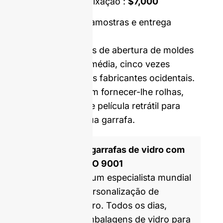
Molde de dupla fixação :
$7,000
Preço incluindo amostras e entrega
internacional.
Os nossos custos de abertura de moldes
e MOQ são, em média, cinco vezes
inferiores aos dos fabricantes ocidentais.
Podemos também fornecer-lhe rolhas,
tampas, rótulos e película retrátil para
personalizar a sua garrafa.
Fabricante de garrafas de vidro com
certificação ISO 9001
A GlassRock é um especialista mundial
no fabrico e personalização de
garrafas de vidro. Todos os dias,
produzimos embalagens de vidro para