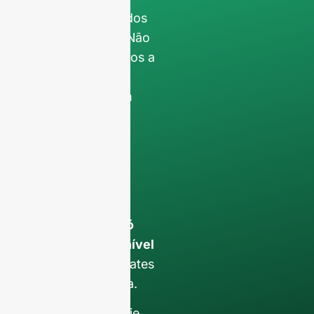
filtrando os pedidos
não comerciais. Não
prestamos serviços a
particulares e só
trabalhamos com
encomendas de
contentores
completos
.
Os seus dados
permanecerão
confidencial e só
será utilizado a nível
interno
para debates
com a sua equipa.
Contacte-nos hoje