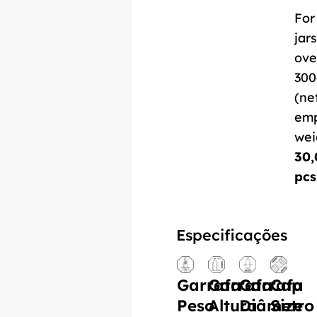
For
jars
ove
300
(ne
em
wei
30,
pcs
Especificações
Garrafa
Garrafa
Garrafa
Cap
Peso
Altura
Diâmetro
Size