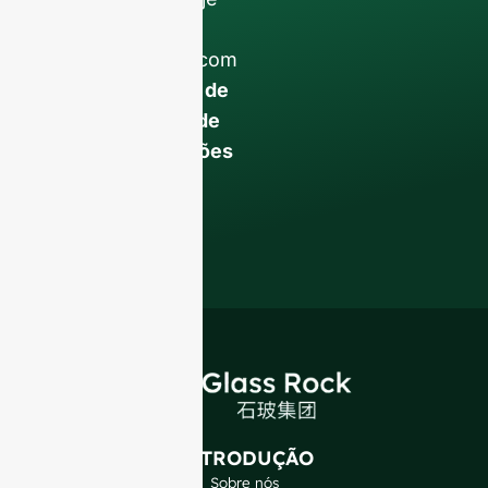
para elevar o seu
negócio de F&B com
a nossa
garrafas de
vidro de qualidade
superior e soluções
de embalagem
.
INTRODUÇÃO
Sobre nós