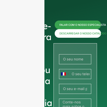
Contacte-
FALAR COM O NOSSO ESPECIALISTA
nos agora
DESCARREGAR O NOSSO CATÁLOGO
para
obter
preços ou
França
partilhe a
+33
sua
fotografia