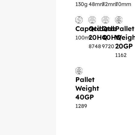
130g
48mm
72mm
70mm
Capacidade
Qtd.
Qtd.
Pallet
20HQ
40HQ
Weigh
100ml
20GP
8748
9720
1162
Pallet
Weight
40GP
1289