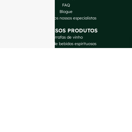
FAQ
Blogue
Fale com os nossos especialistas
OS NOSSOS PRODUTOS
Garrafas de vinho
Garrafas de bebidas espirituosas
Garrafas de cerveja
Garrafas de óleo
Jarras de vidro e bebidas
Cosméticos e perfumes
Fechos e etiquetas
CONTACTE-NOS
GlassRock Bajiao Industrial Park, Zona de Desenvolvimento
Económico e Tecnológico, Shandong, China.
Direitos de autor GlassRock 2025