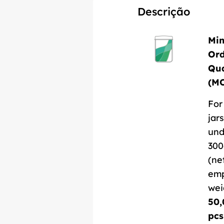
Descrição
Mi
Or
Qua
(M
For
jars
und
300
(ne
em
wei
50,
pcs