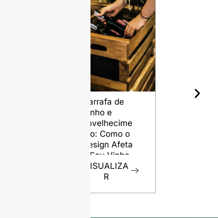
Garrafa de
Os diferen
Vinho e
tipos de sí
Envelhecime
para garra
nto: Como o
de vidro
Design Afeta
VISUALIZ
o Seu Vinho
R
VISUALIZA
R