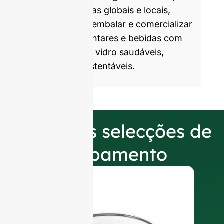
marcas parceiras globais e locais,
ajudando-as a embalar e comercializar
produtos alimentares e bebidas com
embalagens de vidro saudáveis,
atractivas e sustentáveis.
As nossas selecções de
acabamento
T