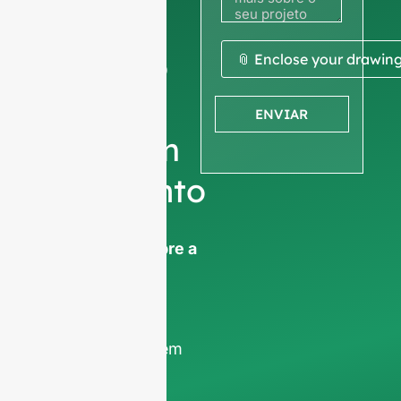
ou
desenho
📎 Enclose your drawin
para
ENVIAR
obter um
orçamento
Pedimos a vossa
informações sobre a
empresa
para
garantir que nos
concentramos
exclusivamente em
pedidos
profissionais,