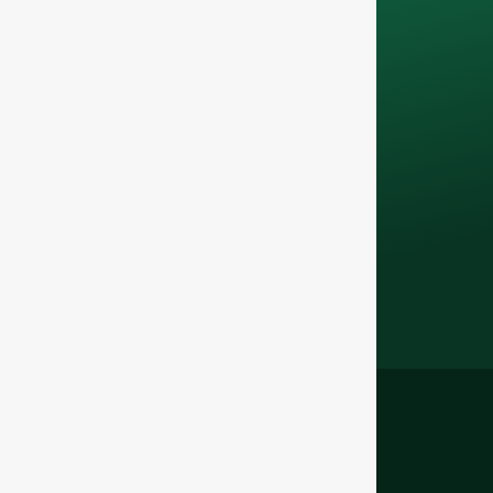
com a sua equipa.
Contacte-nos hoje
para elevar o seu
negócio de F&B com
a nossa
garrafas de
vidro de qualidade
superior e soluções
de embalagem
.