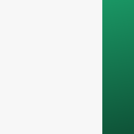
pedidos
profissionais,
filtrando os pedidos
não comerciais. Não
prestamos serviços a
particulares e só
trabalhamos com
encomendas de
contentores
completos
.
Os seus dados
permanecerão
confidencial e só
será utilizado a nível
interno
para debates