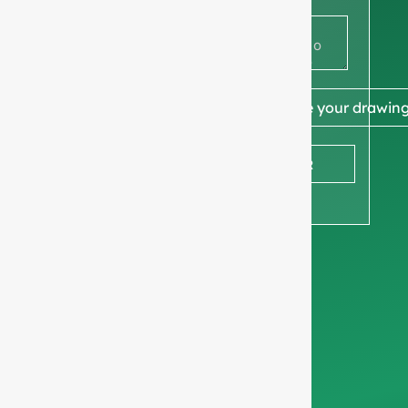
fotografia
ou
desenho
📎 Enclose your drawin
para
ENVIAR
obter um
orçamento
Pedimos a vossa
informações sobre a
empresa
para
garantir que nos
concentramos
exclusivamente em