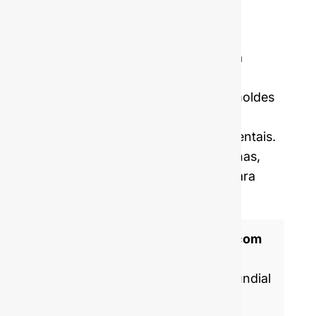
Molde de uma só peça :
$4,500
Molde de dupla fixação :
$7,000
Preço incluindo amostras e entrega
internacional.
Os nossos custos de abertura de moldes
e MOQ são, em média, cinco vezes
inferiores aos dos fabricantes ocidentais.
Podemos também fornecer-lhe rolhas,
tampas, rótulos e película retrátil para
personalizar a sua garrafa.
Fabricante de garrafas de vidro com
certificação ISO 9001
A GlassRock é um especialista mundial
no fabrico e personalização de