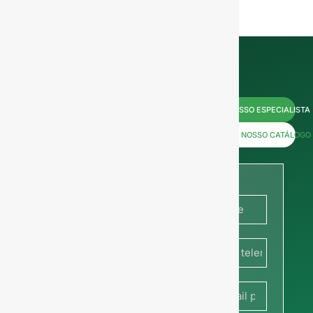
Contacte-
FALAR COM O NOSSO ESPECIALISTA
nos agora
DESCARREGAR O NOSSO CATÁLOGO
para
obter
preços ou
França
partilhe a
+33
sua