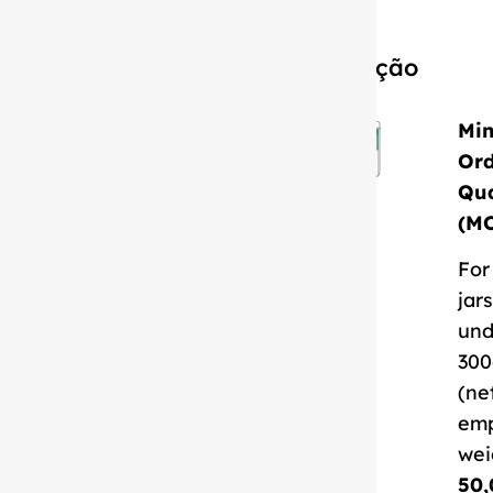
Descrição
Mi
Or
Qua
(M
For
jars
und
300
(ne
em
wei
50,