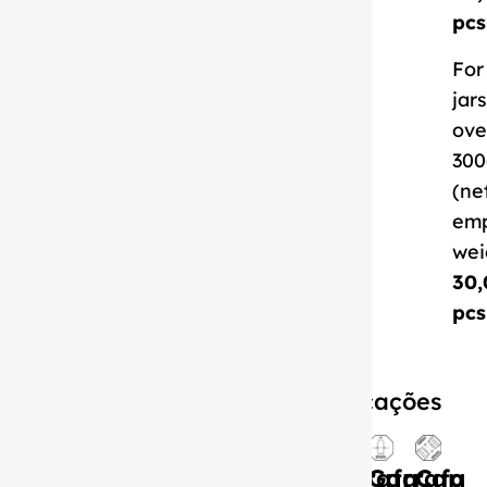
pcs
For
jars
ove
300
(ne
em
wei
30,
pcs
Especificações
Garrafa
Garrafa
Garrafa
Cap