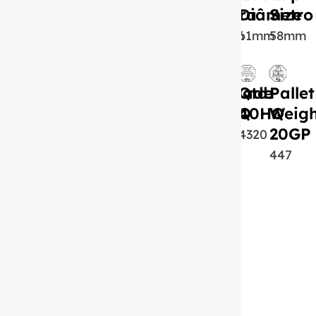
Peso
Altura
Diâmetro
Size
110g
68mm
61mm
58mm
Capacidade
Qtd.
Qtd.
Pallet
20HQ
40HQ
Weigh
100ml
20GP
3840
4320
447
Pallet
Weight
40GP
500