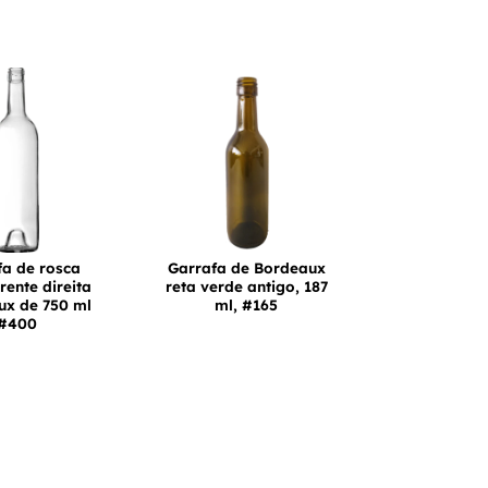
fa de rosca
Garrafa de Bordeaux
rente direita
reta verde antigo, 187
ux de 750 ml
ml, #165
#400