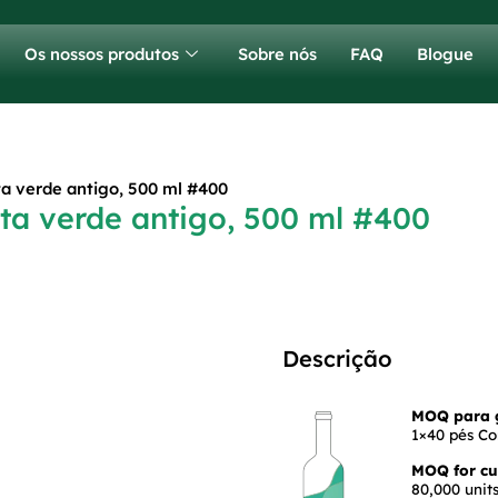
Os nossos produtos
Sobre nós
FAQ
Blogue
a verde antigo, 500 ml #400
ta verde antigo, 500 ml #400
Descrição
MOQ para g
1×40 pés Co
MOQ for cus
80,000 units