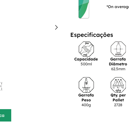
*On average
Especificações
Capacidade
Garrafa
500ml
Diâmetro
62.5mm
Garrafa
Qty. per
Peso
Pallet
400g
2728
ica