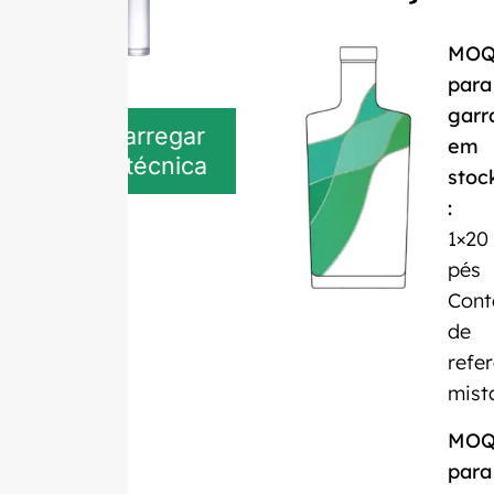
MO
para
garr
Descarregar
em
ficha técnica
stoc
:
1×20
pés
Cont
de
refe
mist
MO
para