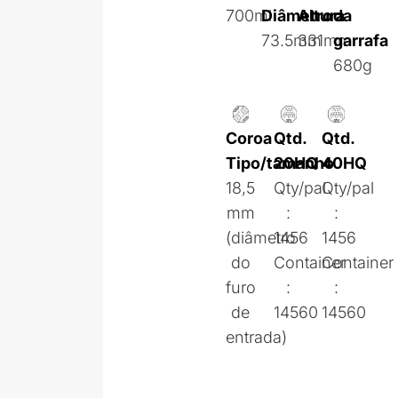
700ml
Diâmetro
Altura
da
73.5mm
331mm
garrafa
680g
Coroa
Qtd.
Qtd.
Tipo/tamanho
20HQ
40HQ
18,5
Qty/pal
Qty/pal
mm
:
:
(diâmetro
1456
1456
do
Container
Container
furo
:
:
de
14560
14560
entrada)