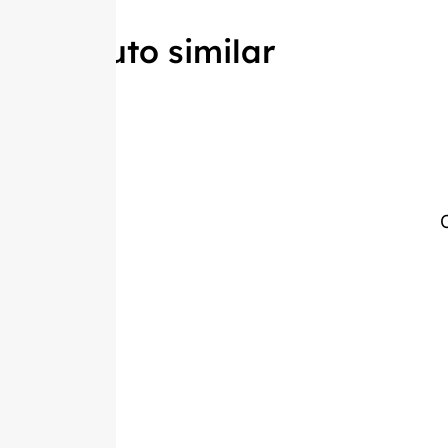
Produto similar
C