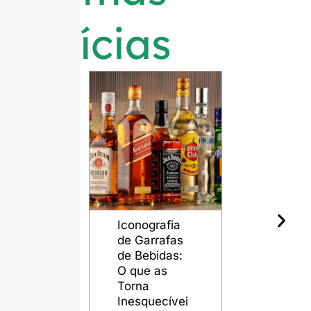
notícias
Iconografia
O papel d
de Garrafas
garrafas d
de Bebidas:
vidro na
O que as
preservaç
Torna
da qualida
Inesquecívei
do rum