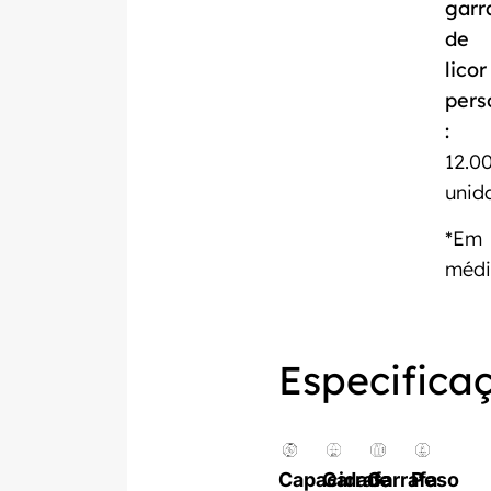
garr
de
licor
pers
:
12.0
unid
*Em
méd
Especifica
Capacidade
Garrafa
Garrafa
Peso