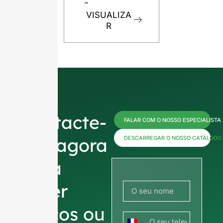
s
VISUALIZ
VISUALIZA
R
R
Contacte-
FALAR COM O NOSSO ESPECIALISTA
nos agora
DESCARREGAR O NOSSO CATÁLOGO
para
obter
preços ou