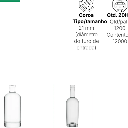
Coroa
Qtd. 20
Tipo/tamanho
Qtd/pal 
21 mm
1200
(diâmetro
Contento
do furo de
12000
entrada)