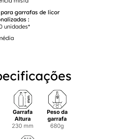
ência mista
ara garrafas de licor
nalizadas :
0 unidades*
média
pecificações
Garrafa
Peso da
o
Altura
garrafa
230 mm
680g