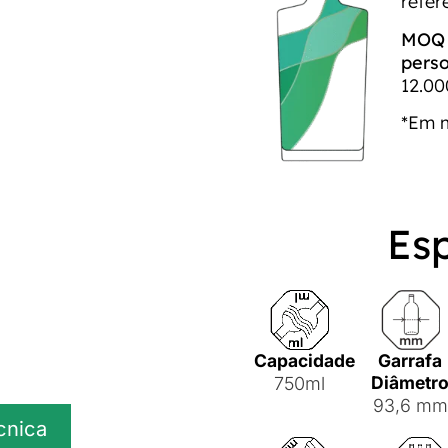
refer
MOQ p
perso
12.00
*Em 
Es
Capacidade
Garrafa
Diâmetr
750ml
93,6 mm
cnica