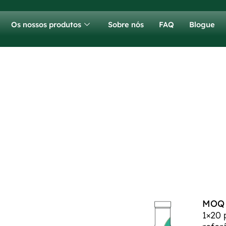
Os nossos produtos
Sobre nós
FAQ
Blogue
MOQ p
1×20 