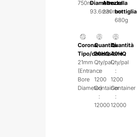
750ml
Diametro
Altezza
della
93.6mm
230mm
bottiglia
680g
Corona
Quantità
Quantità
Tipo/dimensione
20HQ
40HQ
21mm
Qty/pal
Qty/pal
(Entrance
:
:
Bore
1200
1200
Diameter)
Container
Container
:
:
12000
12000