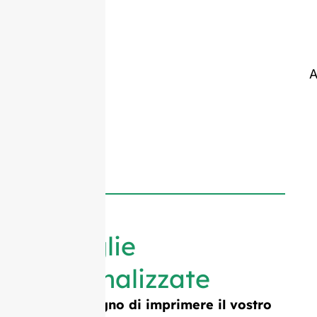
A
Bottiglie
personalizzate
Avete bisogno di imprimere il vostro