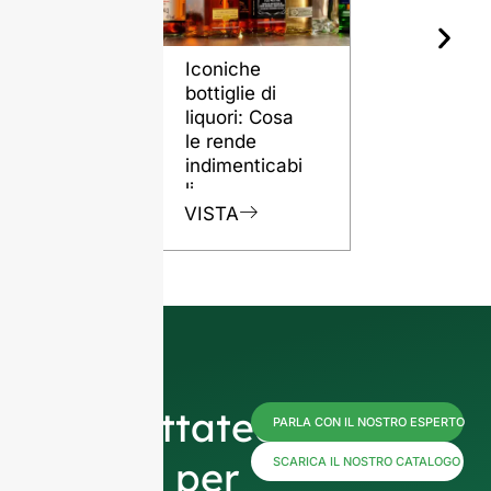
Iconiche
Il ruolo del
bottiglie di
bottiglie di
liquori: Cosa
vetro nel
le rende
preservare
indimenticabi
qualità del
li
rum
VISTA
VISTA
Contattateci
PARLA CON IL NOSTRO ESPERTO
subito per
SCARICA IL NOSTRO CATALOGO