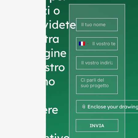
i prezzi o
condividete
la vostra
Francia
immagine
+33
o il vostro
disegno
per
ottenere
📎 Enclose your drawin
un
INVIA
preventivo.