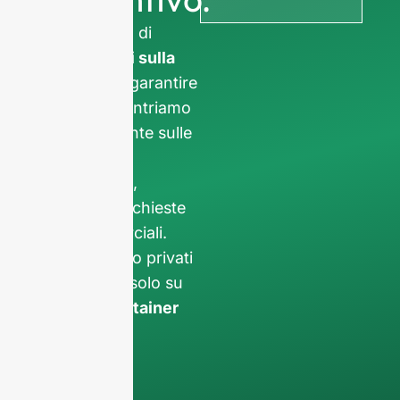
Vi chiediamo di
informazioni sulla
società
per garantire
che ci concentriamo
esclusivamente sulle
richieste
professionali,
filtrando le richieste
non commerciali.
Non serviamo privati
e lavoriamo solo su
ordini di container
completi
.
I vostri dati
rimarranno