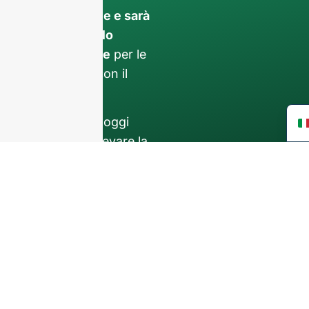
confidenziale e sarà
utilizzato solo
internamente
per le
discussioni con il
vostro team.
Contattateci oggi
stesso per elevare la
vostra attività F&B
con i nostri
bottiglie
di vetro e soluzioni
di imballaggio di
qualità superiore
.