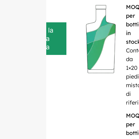
MO
per
botti
Scarica la
in
scheda
stoc
tecnica
Cont
da
1×20
piedi
mist
di
rife
MO
per
botti