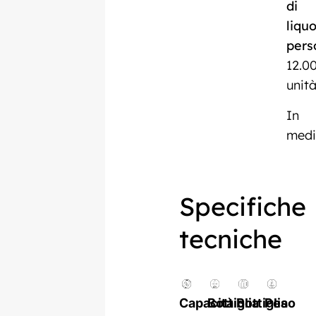
di
liqu
pers
12.0
unità
In
med
Specifiche
tecniche
Capacità
Bottiglia
Bottiglia
Peso