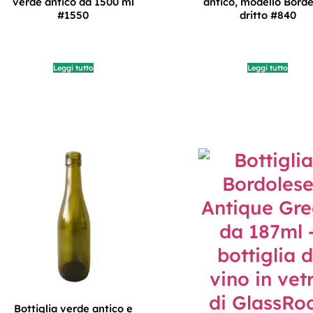
verde antico da 1500 ml
antico, modello Bord
#1550
dritto #840
Leggi tutto
Leggi tutto
Bottiglia verde antico e