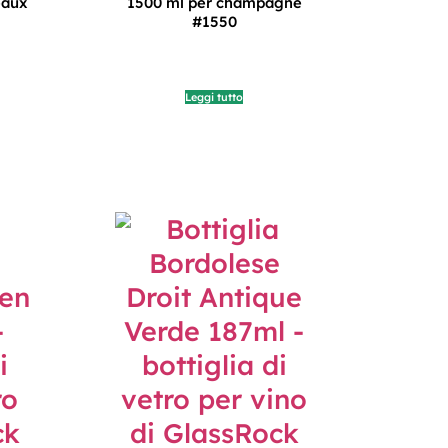
eaux
1500 ml per champagne
#1550
Leggi tutto