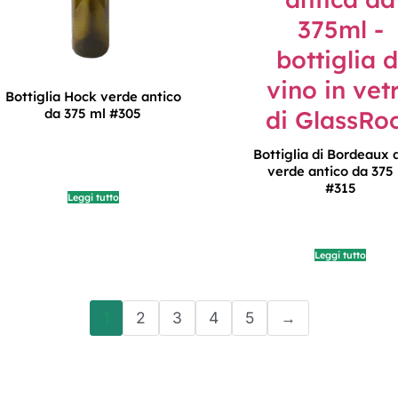
Bottiglia Hock verde antico
da 375 ml #305
Bottiglia di Bordeaux d
verde antico da 375
#315
Leggi tutto
Leggi tutto
1
2
3
4
5
→