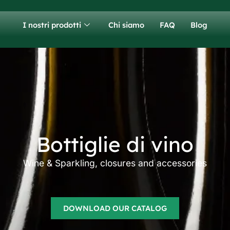
I nostri prodotti
Chi siamo
FAQ
Blog
Wine bottles manufacturer
Bottiglie di vino
Wine & Sparkling, closures and accessories
DOWNLOAD OUR CATALOG