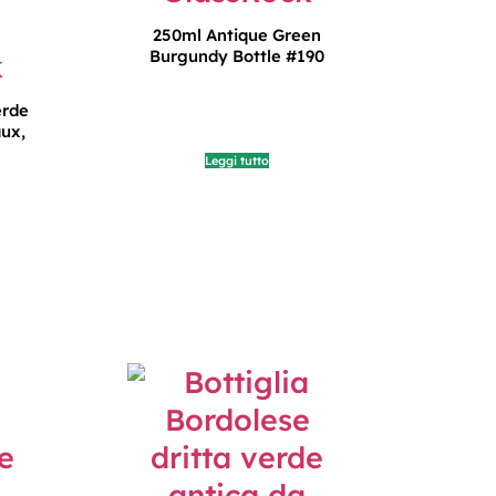
250ml Antique Green
Burgundy Bottle #190
erde
aux,
Leggi tutto