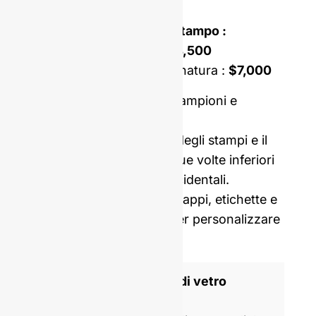
o una forma su misura?
Costo di apertura dello stampo :
Stampo monoblocco :
$4,500
Stampo a doppia incastonatura :
$7,000
Prezzo comprensivo di campioni e
consegna internazionale.
I nostri costi di apertura degli stampi e il
MOQ sono in media cinque volte inferiori
a quelli dei produttori occidentali.
Possiamo anche fornirvi tappi, etichette e
pellicole termoretraibili per personalizzare
la vostra bottiglia.
Produttore di bottiglie di vetro
certificato ISO 9001