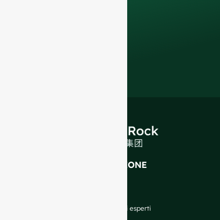
di vetro e soluzioni
di imballaggio di
qualità superiore
.
INTRODUZIONE
Chi siamo
FAQ
Blog
Parlate con i nostri esperti