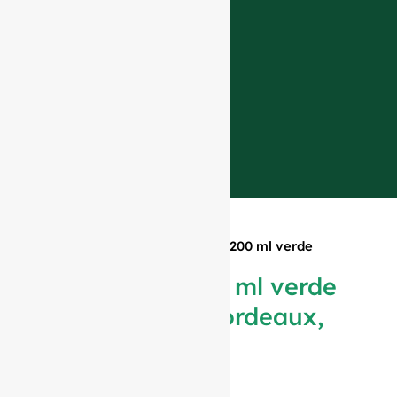
Casa
»
Prodotti
»
Bottiglia da 200 ml verde
antico, forma Bordeaux, #260
Bottiglia da 200 ml verde
antico, forma Bordeaux,
#260