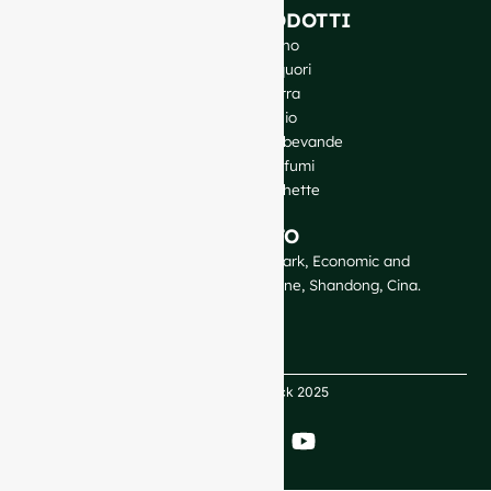
I NOSTRI PRODOTTI
Bottiglie di vino
Bottiglie per liquori
Bottiglie di birra
Bottiglie di olio
Barattoli di vetro e bevande
Cosmetici e profumi
Chiusure ed etichette
CONTATTO
GlassRock Bajiao Industrial Park, Economic and
Technological Development Zone, Shandong, Cina.
Copyright GlassRock 2025