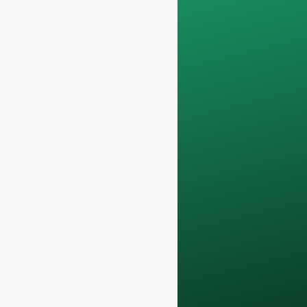
Non serviamo privati
e lavoriamo solo su
ordini di container
completi
.
I vostri dati
rimarranno
confidenziale e sarà
utilizzato solo
internamente
per le
discussioni con il
vostro team.
Contattateci oggi
stesso per elevare la
vostra attività F&B
con i nostri
bottiglie