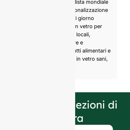
GlassRock è uno specialista mondiale
nella produzione e personalizzazione
di bottiglie di vetro. Ogni giorno
produciamo imballaggi in vetro per
marchi partner globali e locali,
aiutandoli a confezionare e
commercializzare prodotti alimentari e
bevande con imballaggi in vetro sani,
attraenti e sostenibili.
Le nostre selezioni di
finitura