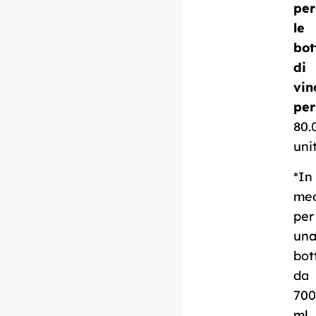
per
le
bot
Scarica la scheda
di
tecnica
vin
per
80.
uni
*In
me
per
un
bot
da
700
ml