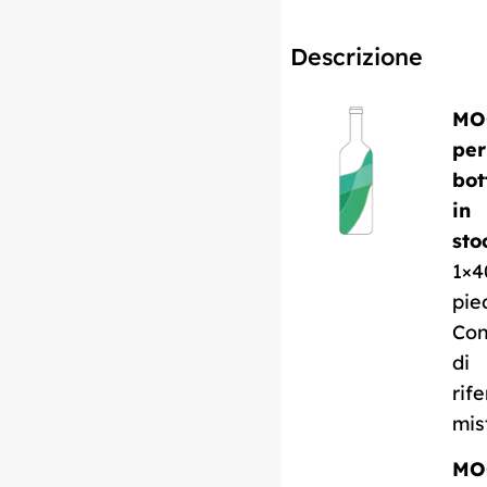
Descrizione
MO
per
bot
in
sto
1×4
pie
Con
di
rif
mis
MO