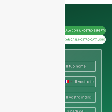
Contattateci
PARLA CON IL NOSTRO ESPERTO
subito per
SCARICA IL NOSTRO CATALOGO
i prezzi o
condividete
la vostra
Francia
immagine
+33
o il vostro