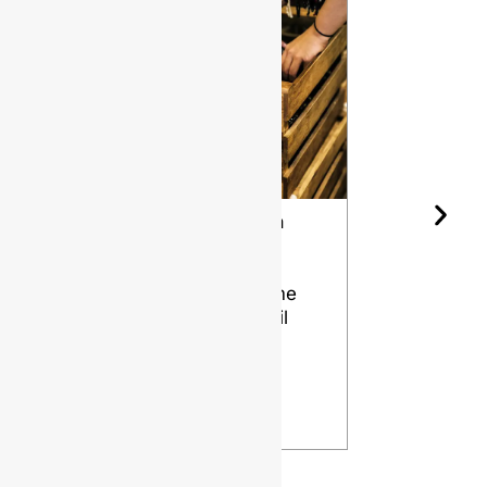
Forma della
Le diverse
Bottiglia di
qualità di
Vino e
selce per
Invecchiame
bottiglie di
nto: Come il
vetro
Design
VISTA
Influenza il
Tuo Vino
VISTA