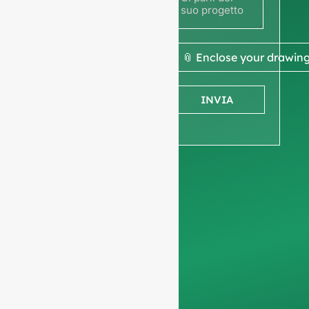
disegno
per
ottenere
📎 Enclose your drawin
un
INVIA
preventivo.
Vi chiediamo di
informazioni sulla
società
per garantire
che ci concentriamo
esclusivamente sulle
richieste
professionali,
filtrando le richieste
non commerciali.