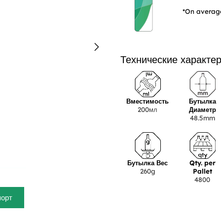
*On average
Технические характе
Вместимость
Бутылка
200мл
Диаметр
48.5mm
Бутылка Вес
Qty. per
260g
Pallet
4800
порт