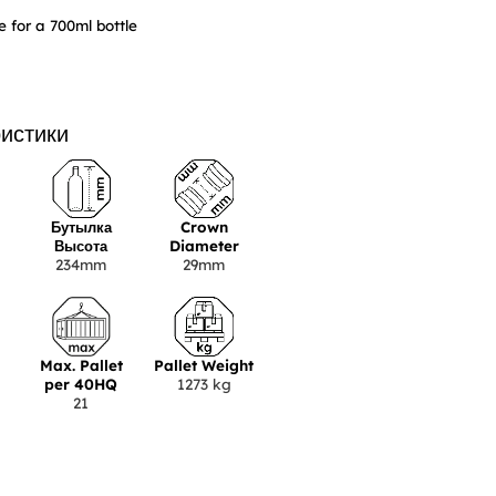
 for a 700ml bottle
ристики
Бутылка
Crown
Высота
Diameter
234mm
29mm
Max. Pallet
Pallet Weight
per 40HQ
1273 kg
21