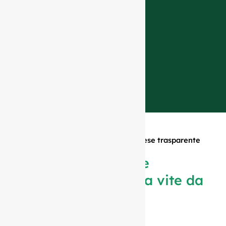
Casa
»
Prodotti
»
Bottiglia bordolese trasparente
dritta a vite da 750 ml #400
Bottiglia bordolese
trasparente dritta a vite da
750 ml #400