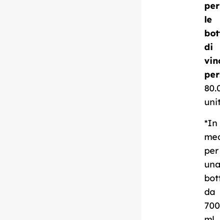
per
le
bot
Scarica la scheda
di
tecnica
vin
per
80.
uni
*In
me
per
un
bot
da
700
ml