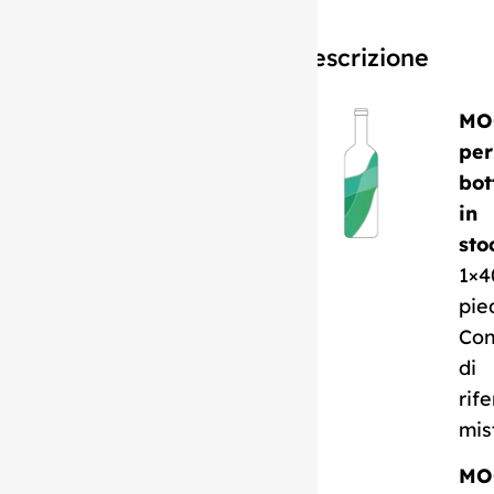
Descrizione
MO
per
bot
in
sto
1×4
pie
Con
di
rif
mis
MO