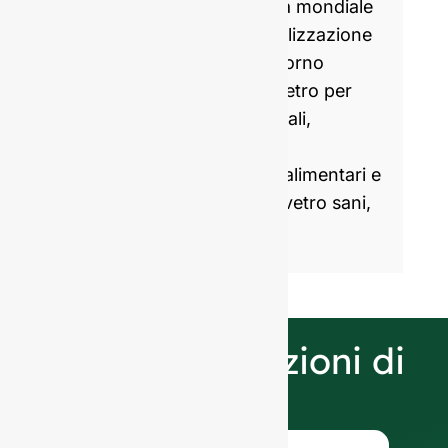
GlassRock è uno specialista mondiale
nella produzione e personalizzazione
di bottiglie di vetro. Ogni giorno
produciamo imballaggi in vetro per
marchi partner globali e locali,
aiutandoli a confezionare e
commercializzare prodotti alimentari e
bevande con imballaggi in vetro sani,
attraenti e sostenibili.
Le nostre selezioni di
finitura