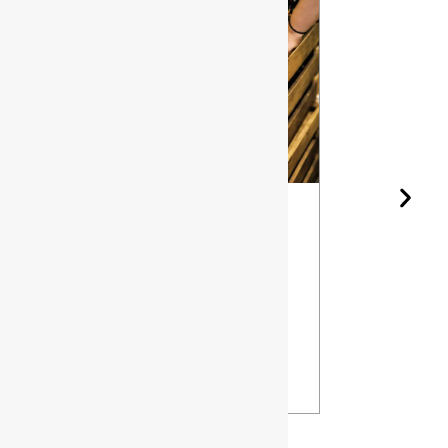
Forma della
Le diverse
Bottiglia di
qualità di
Vino e
selce per
Invecchiame
bottiglie di
nto: Come il
vetro
Design
VISTA
Influenza il
Tuo Vino
VISTA