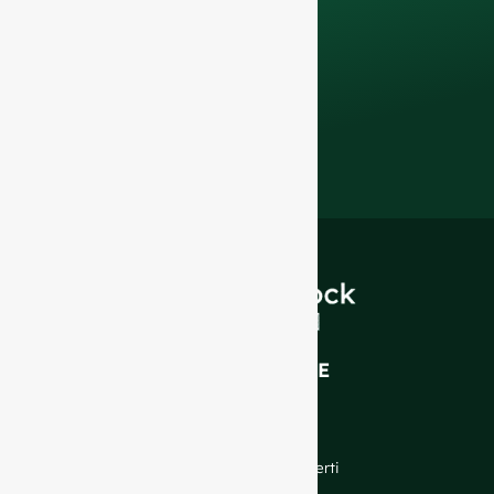
di vetro e soluzioni
di imballaggio di
qualità superiore
.
INTRODUZIONE
Chi siamo
FAQ
Blog
Parlate con i nostri esperti