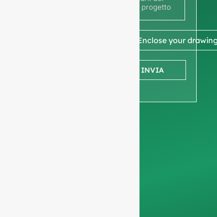
disegno
per
ottenere
📎 Enclose your drawin
un
INVIA
preventivo.
Vi chiediamo di
informazioni sulla
società
per garantire
che ci concentriamo
esclusivamente sulle
richieste
professionali,
filtrando le richieste
non commerciali.