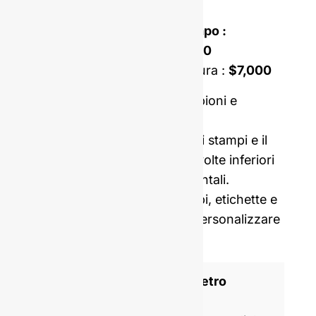
o una forma su misura?
Costo di apertura dello stampo :
Stampo monoblocco :
$4,500
Stampo a doppia incastonatura :
$7,000
Prezzo comprensivo di campioni e
consegna internazionale.
I nostri costi di apertura degli stampi e il
MOQ sono in media cinque volte inferiori
a quelli dei produttori occidentali.
Possiamo anche fornirvi tappi, etichette e
pellicole termoretraibili per personalizzare
la vostra bottiglia.
Produttore di bottiglie di vetro
certificato ISO 9001