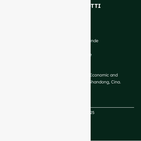
I NOSTRI PRODOTTI
Bottiglie di vino
Bottiglie per liquori
Bottiglie di birra
Bottiglie di olio
Barattoli di vetro e bevande
Cosmetici e profumi
Chiusure ed etichette
CONTATTO
GlassRock Bajiao Industrial Park, Economic and
Technological Development Zone, Shandong, Cina.
Copyright GlassRock 2025