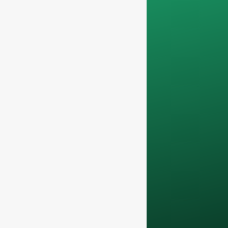
Non serviamo privati
e lavoriamo solo su
ordini di container
completi
.
I vostri dati
rimarranno
confidenziale e sarà
utilizzato solo
internamente
per le
discussioni con il
vostro team.
Contattateci oggi
stesso per elevare la
vostra attività F&B
con i nostri
bottiglie