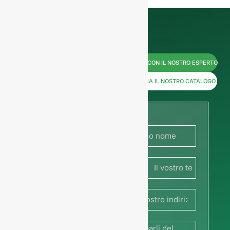
Contattateci
PARLA CON IL NOSTRO ESPERTO
subito per
SCARICA IL NOSTRO CATALOGO
i prezzi o
condividete
la vostra
Francia
immagine
+33
o il vostro