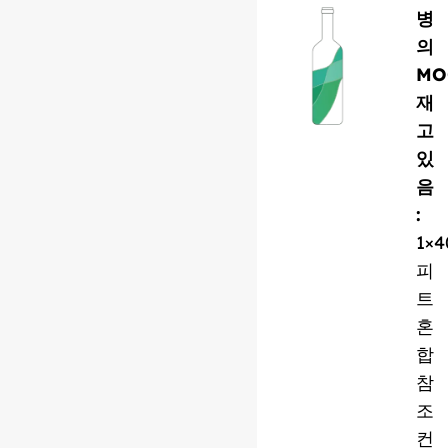
병
의
MO
재
고
있
음
:
1×4
피
트
혼
합
참
조
컨