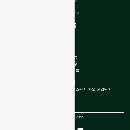
자주 묻는 질문
블로그
전문가와 상담하기
당사 제품
와인 병
증류주 병
맥주병
오일 병
유리병 및 음료
화장품 및 향수
클로저 및 레이블
문의하기
중국 산둥성, 경제기술개발구, 글라스락 바자오 산업단지.
저작권 GlassRock 2025