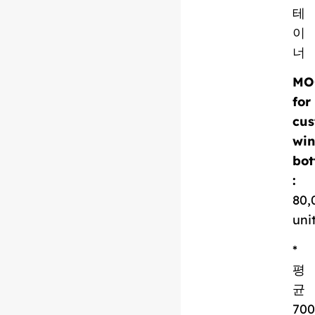
기술 자료 다운로드
테
이
너
MO
for
cus
win
bot
:
80,
uni
*
평
균
700