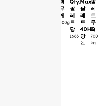
병
Qty.
Max.
팔
무
팔
팔
레
게
레
레
트
트
트
무
400g
당
40HQ
게
당
1666
700
kg
21
유사 제품