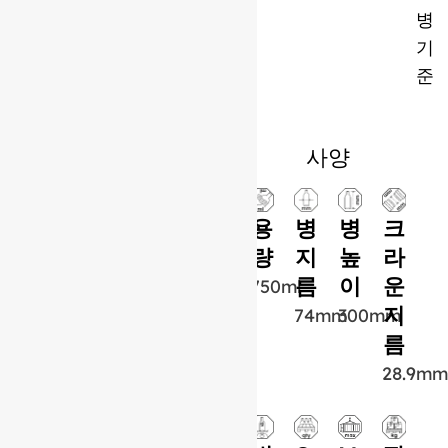
병
기
준
사양
용
병
병
크
량
지
높
라
름
이
운
750ml
지
74mm
300mm
름
28.9mm