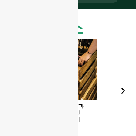
최신 뉴스
와인병 모양과
유리병용 
숙성: 디자인
돌의 다양
이 와인에 미
등급
치는 영향
보기
보기