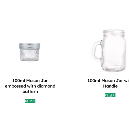
100ml Mason Jar
100ml Mason Jar wi
embossed with diamond
Handle
pattern
더 보기
더 보기