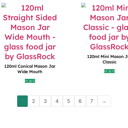
120ml Mini Mason J
Classic
120ml Conical Mason Jar
Wide Mouth
더 보기
더 보기
1
2
3
4
5
6
7
→