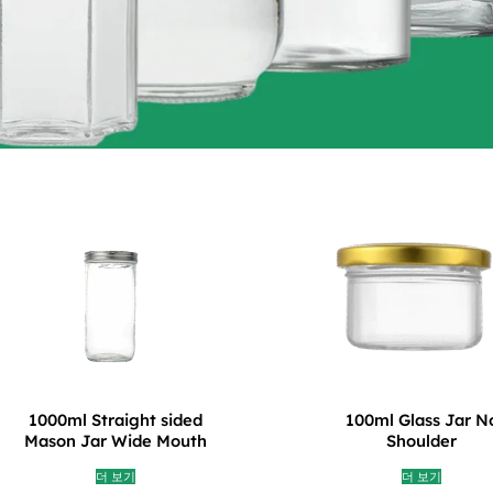
1000ml Straight sided
100ml Glass Jar N
Mason Jar Wide Mouth
Shoulder
더 보기
더 보기