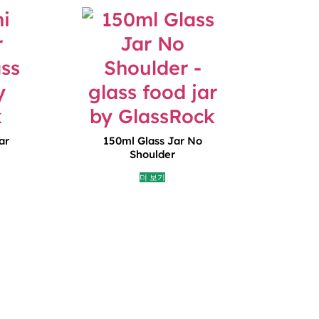
ar
150ml Glass Jar No
Shoulder
더 보기