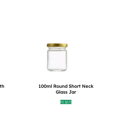
th
100ml Round Short Neck
Glass Jar
더 보기