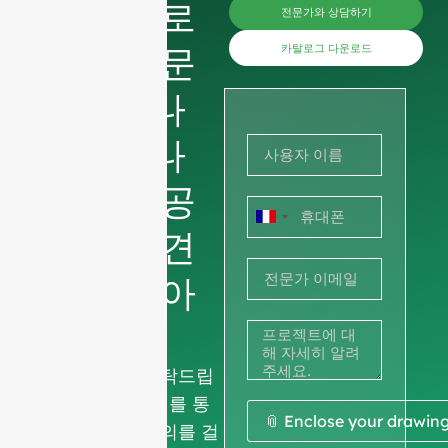
지금 바로
전문가와 상담하기
가격을 문
카탈로그 다운로드
의하거나
사진이나
그림을 공
프
유하여 견
랑
적을 받아
스
+33
보세요.
다음 사항을 부탁드립
니다.
회사 정보
를 통
📎 Enclose your drawin
해 비업무용 문의를 걸