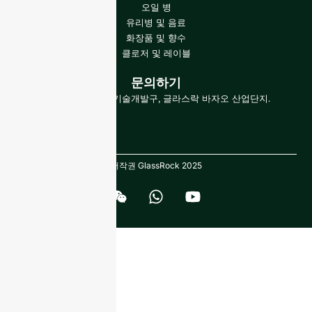
오일 병
유리병 및 음료
화장품 및 향수
클로저 및 레이블
문의하기
중국 산둥성, 경제기술개발구, 글라스락 바자오 산업단지.
저작권 GlassRock 2025