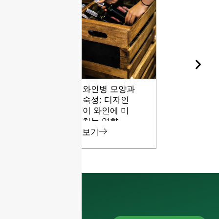
와인병 모양과
유리병용 
숙성: 디자인
돌의 다양
이 와인에 미
등급
치는 영향
보기
보기