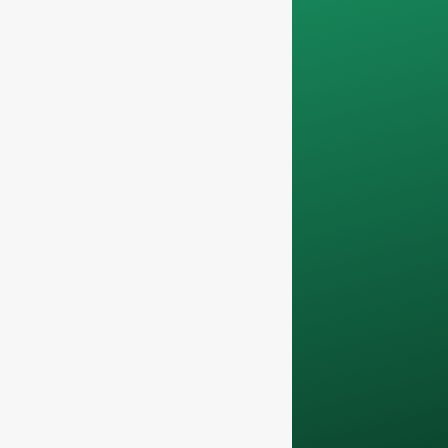
travaillons que sur
commandes de
conteneurs
complets
.
Vos données
resteront
confidentiel et ne
sera utilisé qu'en
interne
pour les
discussions avec
votre équipe.
Contactez-nous dès
aujourd'hui pour
améliorer votre
activité F&B grâce à