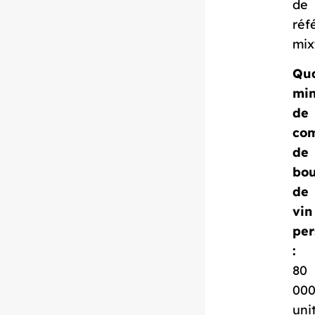
de
réf
mix
Qua
min
Télécharger la
de
fiche technique
co
de
bou
de
vin
per
:
80
00
uni