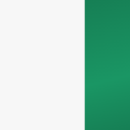
devis.
Nous vous
demandons
informations sur
l'entreprise
afin de
nous assurer que
nous nous
concentrons
exclusivement sur les
demandes
professionnelles, en
filtrant les demandes
non professionnelles.
Nous ne servons pas
les particuliers et ne