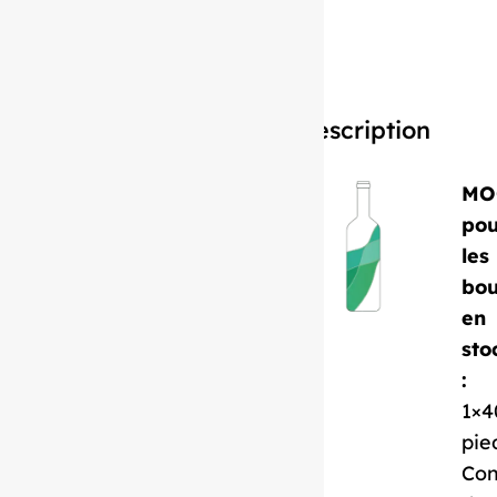
#400
Description
MO
pou
les
bou
en
sto
:
1×4
pie
Con