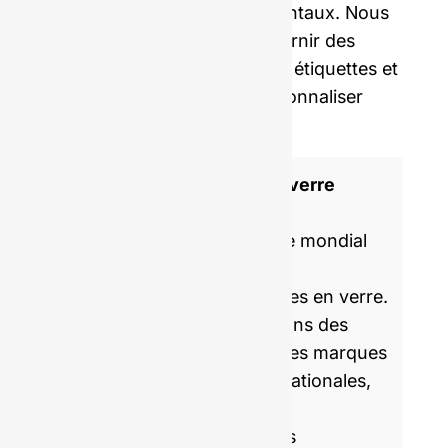
à ceux des fabricants occidentaux. Nous
pouvons également vous fournir des
bouchons, des capsules, des étiquettes et
du film rétractable pour personnaliser
votre bouteille.
Fabricant de bouteilles en verre
certifié ISO 9001
GlassRock est un spécialiste mondial
de la fabrication et de la
personnalisation de bouteilles en verre.
Chaque jour, nous produisons des
emballages en verre pour des marques
partenaires locales et internationales,
en les aidant à emballer et à
commercialiser des produits