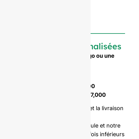
Bouteilles personnalisées
Besoin d'embosser votre logo ou une
forme sur mesure ?
Coût d'ouverture du moule :
Moule monodispositif :
$4,500
Moule à double sertissage :
$7,000
Prix incluant les échantillons et la livraison
internationale.
Nos coûts d'ouverture de moule et notre
MOQ sont en moyenne cinq fois inférieurs