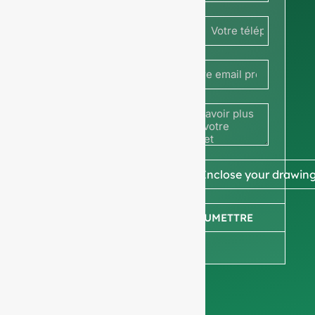
obtenir
France
des prix
+33
ou
partagez
votre
image ou
📎 Enclose your drawin
votre
SOUMETTRE
dessin
pour
obtenir un