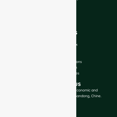
A propos de nous
FAQ
Blog
Parlez à nos experts
NOS PRODUITS
Bouteilles de vin
Bouteilles de spiritueux
Bouteilles de bière
Bouteilles d'huile
Bocaux en verre et boissons
Cosmétique et parfum
Fermetures et étiquettes
CONTACTEZ-NOUS
GlassRock Bajiao Industrial Park, Economic and
Technological Development Zone, Shandong, Chine.