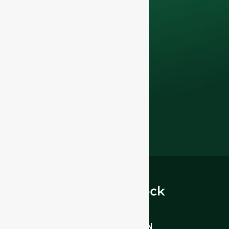
nos services
d'assistance
technique.
bouteilles
en verre de qualité
supérieure et
solutions
d'emballage
.
INTRODUCTION