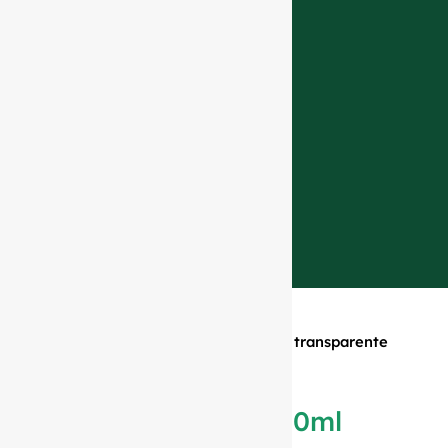
Accueil
»
Produits
»
Bouteille à vis transparente
de 750ml #400
Bouteille à vis
transparente de 750ml