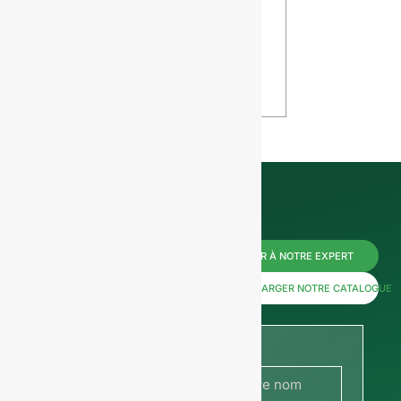
: Comment le
bouteilles 
design
verre
affecte votre
VIEW
vin
VIEW
Contactez-
PARLER À NOTRE EXPERT
nous dès
TÉLÉCHARGER NOTRE CATALOGUE
maintenant
pour