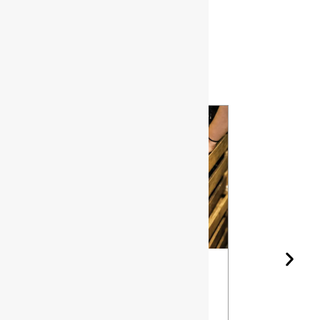
Derniers
articles
La forme de
Les
la bouteille
différentes
de vin et le
qualités d
vieillissement
silex pour 