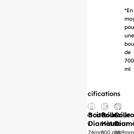
*En
mo
pou
un
bou
de
700
ml
Spécifications
Capacité
Bouteille
Bouteille
Cour
Diamètre
Hauteur
Diamè
750ml
74mm
300 mm
28.9mm