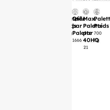
Bouteille
Qté.
Max.
Palet
Poids
par
Palette
Poids
Palette
par
400g
700
40HQ
kg
1666
21
Produit similaire