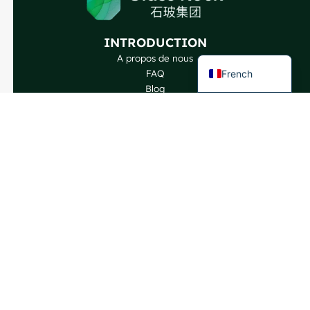
Portuguese
Spanish
INTRODUCTION
English
A propos de nous
French
FAQ
Blog
Parlez à nos experts
NOS PRODUITS
Bouteilles de vin
Bouteilles de spiritueux
Bouteilles de bière
Bouteilles d'huile
Bocaux en verre et boissons
Cosmétique et parfum
Fermetures et étiquettes
CONTACTEZ-NOUS
GlassRock Bajiao Industrial Park, Economic and
Technological Development Zone, Shandong, Chine.