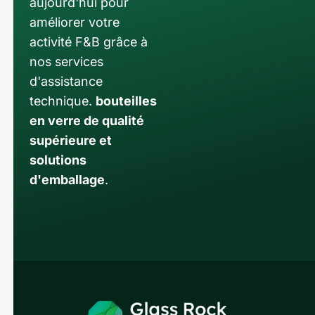
aujourd'hui pour
améliorer votre
activité F&B grâce à
nos services
d'assistance
technique.
bouteilles
en verre de qualité
supérieure et
solutions
d'emballage
.
Russian
Arabic
Korean
Japanese
Italian
German