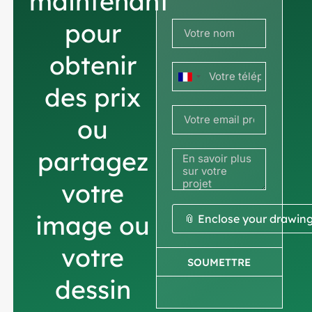
maintenant
pour
obtenir
France
des prix
+33
ou
partagez
votre
image ou
📎 Enclose your drawin
votre
SOUMETTRE
dessin