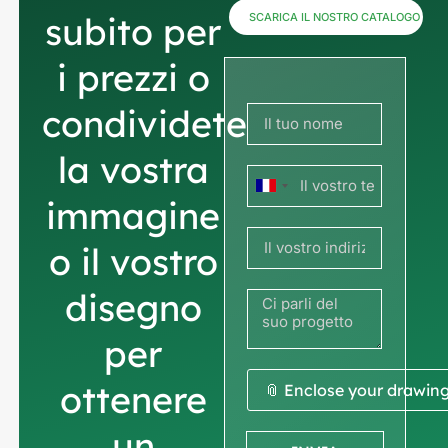
subito per
SCARICA IL NOSTRO CATALOGO
i prezzi o
condividete
la vostra
Francia
immagine
+33
o il vostro
disegno
per
ottenere
📎 Enclose your drawin
un