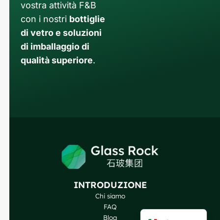
vostra attività F&B
con i nostri
bottiglie
di vetro e soluzioni
di imballaggio di
qualità superiore
.
Russian
Arabic
Korean
Japanese
German
Portuguese
Spanish
INTRODUZIONE
French
Chi siamo
English
FAQ
Blog