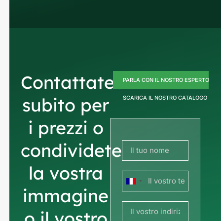
Contattateci
PARLA CON IL NOSTRO ESPERTO
subito per
SCARICA IL NOSTRO CATALOGO
i prezzi o
condividete
la vostra
Francia
immagine
+33
o il vostro