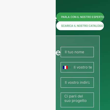
Contattateci
PARLA CON IL NOSTRO ESPERTO
subito per
SCARICA IL NOSTRO CATALOGO
i prezzi o
condividete
la vostra
Francia
immagine
+33
o il vostro
disegno
per