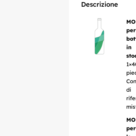
Descrizione
MO
per
bot
in
sto
1×4
pie
Con
di
rif
mis
MO
per