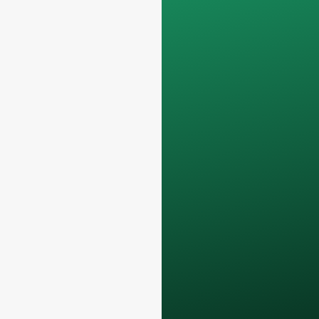
e lavoriamo solo su
ordini di container
completi
.
I vostri dati
rimarranno
confidenziale e sarà
utilizzato solo
internamente
per le
discussioni con il
vostro team.
Contattateci oggi
stesso per elevare la
vostra attività F&B
con i nostri
bottiglie
di vetro e soluzioni