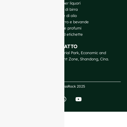
Bottiglie per liquori
Bottiglie di birra
Bottiglie di olio
Barattoli di vetro e bevande
Cosmetici e profumi
Chiusure ed etichette
CONTATTO
GlassRock Bajiao Industrial Park, Economic and
Technological Development Zone, Shandong, Cina.
Copyright GlassRock 2025