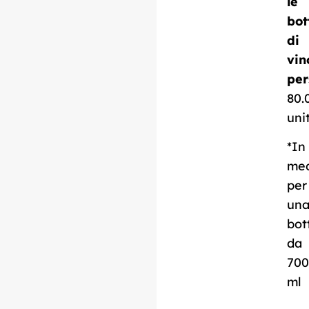
le
bot
Scarica la scheda
di
tecnica
vin
per
80.
uni
*In
me
per
un
bot
da
700
ml