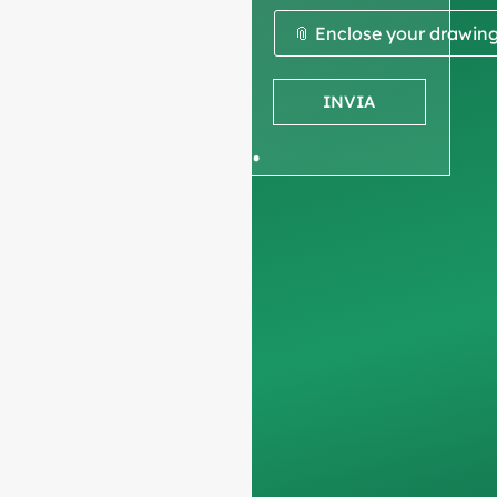
ottenere
📎 Enclose your drawin
un
INVIA
preventivo.
Vi chiediamo di
informazioni sulla
società
per garantire
che ci concentriamo
esclusivamente sulle
richieste
professionali,
filtrando le richieste
non commerciali.
Non serviamo privati