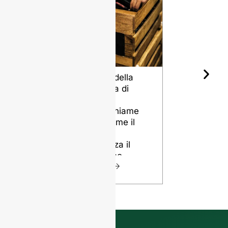
Forma della
Le diverse
Bottiglia di
qualità di
Vino e
selce per
Invecchiame
bottiglie di
nto: Come il
vetro
Design
VISTA
Influenza il
Tuo Vino
VISTA