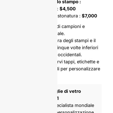
Costo di apertura dello stampo :
Stampo monoblocco :
$4,500
Stampo a doppia incastonatura :
$7,000
Prezzo comprensivo di campioni e
consegna internazionale.
I nostri costi di apertura degli stampi e il
MOQ sono in media cinque volte inferiori
a quelli dei produttori occidentali.
Possiamo anche fornirvi tappi, etichette e
pellicole termoretraibili per personalizzare
la vostra bottiglia.
Produttore di bottiglie di vetro
certificato ISO 9001
GlassRock è uno specialista mondiale
nella produzione e personalizzazione