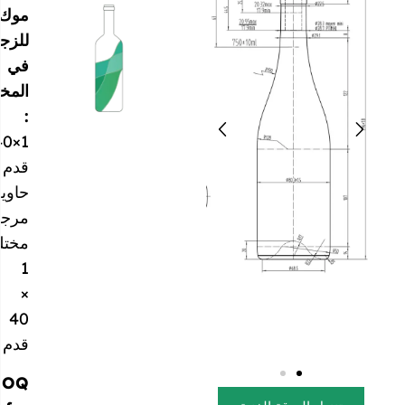
موك
للزجاجة
في
المخزون
:
1×40
قدم
حاوية
مرجعية
مختلطة
1
×
40
قدم
MOQ