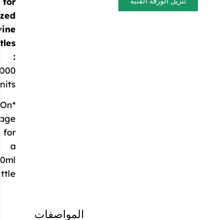
for
customized
wine
bottles
:
80,000
units*
*On
average
for
a
700ml
bottle
المواصفات