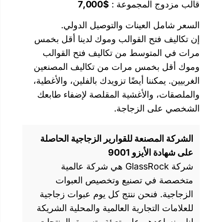
وعة :
$7,000
ت والتوصيل الدولي.
والب وموك لدينا أقل بخمس
من تكاليف فتح القوالب
رات من تكاليف المصنعين
ًا تزويدك بالفلين، والأغطية،
ية المقلصة لإضفاء طابعك
اجة.
لقوارير الزجاجية الحاصلة
9
شركة GlassRock هي شركة عالمية
ع وتخصيص العبوات
نتج كل يوم عبوات زجاجية
 العالمية والمحلية الشريكة
ى تعبئة وتسويق المنتجات