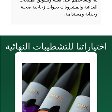
بات بعبوات زجاجية صحية
.
لتشطيبات النهائية
ملصقات ذاتية اللصق