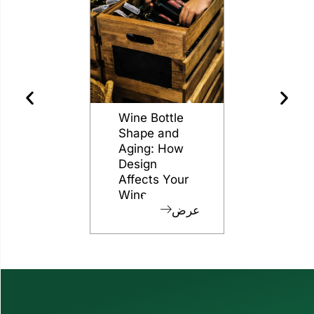
nessy
The Different
Wine Bottle
s to
Grades of
Shape and
a for
Flint for
Aging: How
ling
Glass Bottles
Design
Affects You
عرض
عرض
Wine
ض