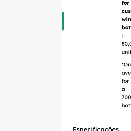
for
cus
Descarregar ficha
win
técnica
bot
:
80,
uni
*On
ave
for
a
700
bot
Especificações