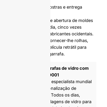
Preço incluindo amostras e entrega
internacional.
Os nossos custos de abertura de moldes
e MOQ são, em média, cinco vezes
inferiores aos dos fabricantes ocidentais.
Podemos também fornecer-lhe rolhas,
tampas, rótulos e película retrátil para
personalizar a sua garrafa.
Fabricante de garrafas de vidro com
certificação ISO 9001
A GlassRock é um especialista mundial
no fabrico e personalização de
garrafas de vidro. Todos os dias,
produzimos embalagens de vidro para