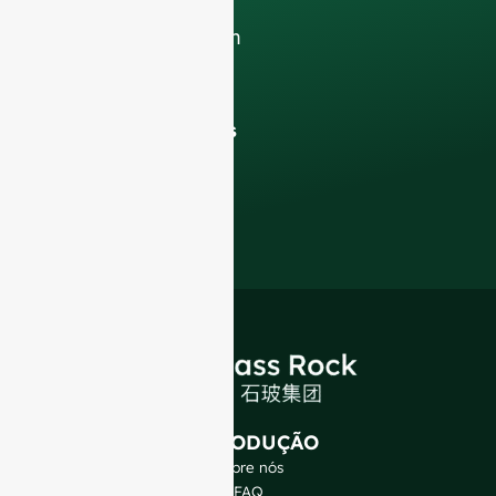
para elevar o seu
negócio de F&B com
a nossa
garrafas de
vidro de qualidade
superior e soluções
de embalagem
.
INTRODUÇÃO
Sobre nós
FAQ