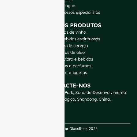
Blogue
Fale com os nossos especialistas
OS NOSSOS PRODUTOS
Garrafas de vinho
Garrafas de bebidas espirituosas
Garrafas de cerveja
Garrafas de óleo
Jarras de vidro e bebidas
Cosméticos e perfumes
Fechos e etiquetas
CONTACTE-NOS
GlassRock Bajiao Industrial Park, Zona de Desenvolvimento
Económico e Tecnológico, Shandong, China.
Direitos de autor GlassRock 2025