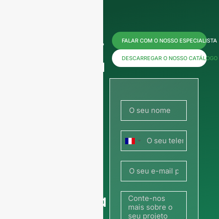
Contacte-
FALAR COM O NOSSO ESPECIALISTA
nos agora
DESCARREGAR O NOSSO CATÁLOGO
para
obter
preços ou
França
partilhe a
+33
sua
fotografia