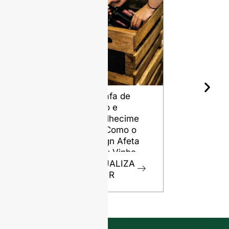
Garrafa de
Os diferen
Vinho e
tipos de sí
Envelhecime
para garra
nto: Como o
de vidro
Design Afeta
VISUALIZ
o Seu Vinho
R
VISUALIZA
R