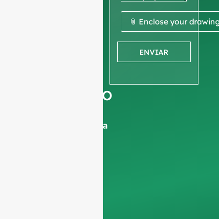
ou
desenho
📎 Enclose your drawin
para
ENVIAR
obter um
orçamento
Pedimos a vossa
informações sobre a
empresa
para
garantir que nos
concentramos
exclusivamente em
pedidos
profissionais,