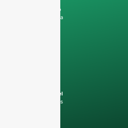
filtrando os pedidos
não comerciais. Não
prestamos serviços a
particulares e só
trabalhamos com
encomendas de
contentores
completos
.
Os seus dados
permanecerão
confidencial e só
será utilizado a nível
interno
para debates
com a sua equipa.
Contacte-nos hoje