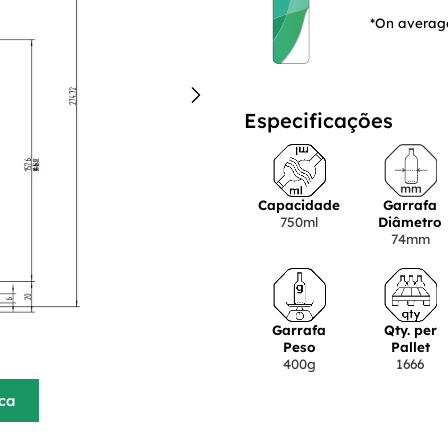
*On average
Especificações
Capacidade
Garrafa
750ml
Diâmetro
74mm
Garrafa
Qty. per
Peso
Pallet
400g
1666
ica