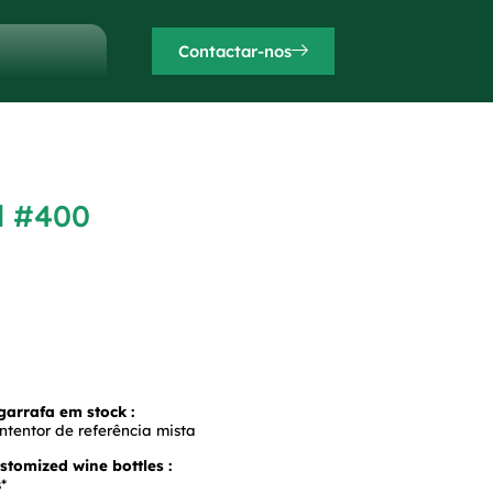
Contactar-nos
l #400
arrafa em stock :
ntentor de referência mista
tomized wine bottles :
*