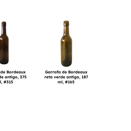
 de Bordeaux
Garrafa de Bordeaux
de antigo, 375
reta verde antigo, 187
l, #315
ml, #165