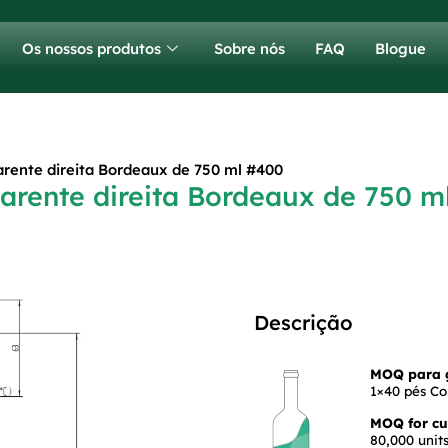
Os nossos produtos
Sobre nós
FAQ
Blogue
arente direita Bordeaux de 750 ml #400
parente direita Bordeaux de 750 m
Descrição
MOQ para g
1×40 pés Co
MOQ for cus
80,000 units