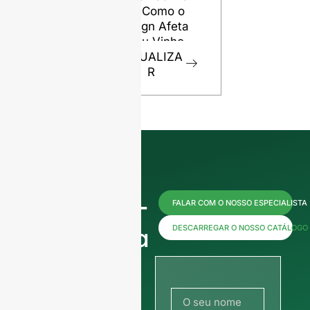
nto: Como o
de vidro
Design Afeta
VISUALIZ
o Seu Vinho
R
VISUALIZA
R
Contacte-
FALAR COM O NOSSO ESPECIALISTA
nos agora
DESCARREGAR O NOSSO CATÁLOGO
para
obter