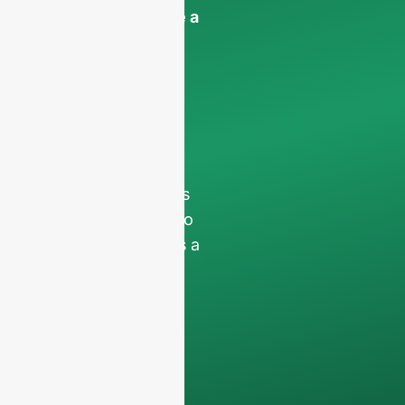
informações sobre a
empresa
para
garantir que nos
concentramos
exclusivamente em
pedidos
profissionais,
filtrando os pedidos
não comerciais. Não
prestamos serviços a
particulares e só
trabalhamos com
encomendas de
contentores
completos
.