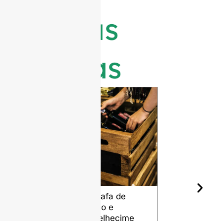
Últimas
notícias
Garrafa de
Os diferen
Vinho e
tipos de sí
Envelhecime
para garra