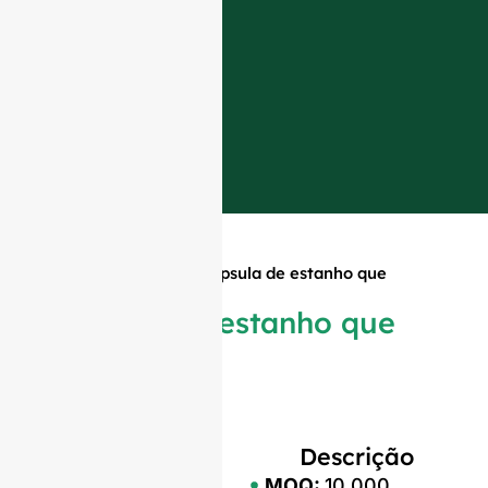
Início
»
Produtos
»
Cápsula de estanho que
encolhe
Cápsula de estanho que
encolhe
Descrição
MOQ:
10 000