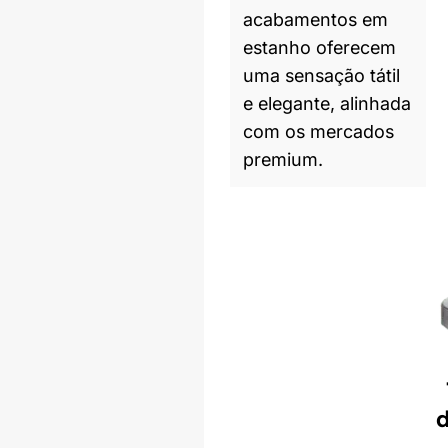
acabamentos em
estanho oferecem
uma sensação tátil
e elegante, alinhada
com os mercados
premium.
Produto similar
d