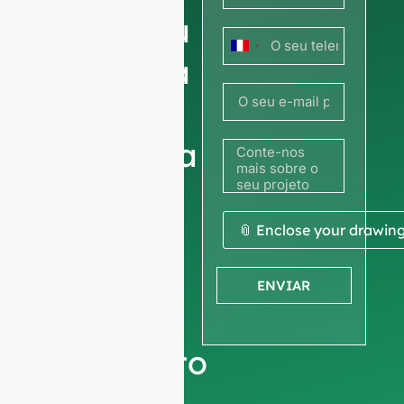
preços ou
França
partilhe a
+33
sua
fotografia
ou
desenho
📎 Enclose your drawin
para
ENVIAR
obter um
orçamento
Pedimos a vossa