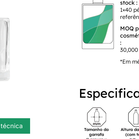
stock :
1×40 p
referên
MOQ pa
cosmét
:
30,000 
*Em m
Especific
 técnica
Tamanho da
Altura d
garrafa
(com 