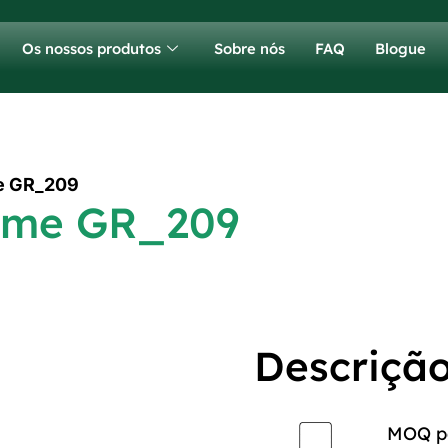
Os nossos produtos
Sobre nós
FAQ
Blogue
e GR_209
fume GR_209
Descriçã
MOQ pa