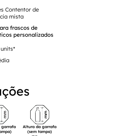
és Contentor de
cia mista
ra frascos de
icos personalizados
units*
édia
ações
a garrafa
Altura da garrafa
tampa)
(sem tampa)