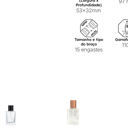
(Largura x
97
Profundidade)
53x32mm
Tamanho e tipo
Garraf
do braço
11
15 engastes