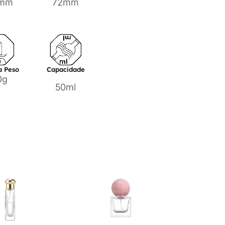
 mm
72mm
a Peso
Capacidade
0g
50ml