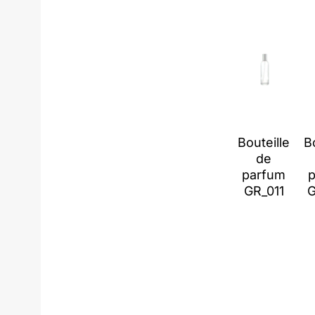
Bouteille
B
de
parfum
GR_011
G