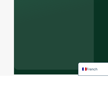
Arabic
Korean
Japanese
Italian
German
Portuguese
Spanish
English
French
Derniers
articles