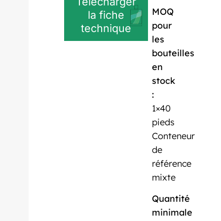
Télécharger
MOQ
la fiche
pour
technique
les
bouteilles
en
stock
:
1×40
pieds
Conteneur
de
référence
mixte
Quantité
minimale