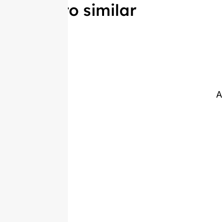
Produto similar
A