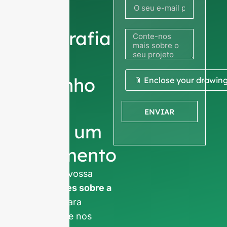
sua
fotografia
ou
desenho
📎 Enclose your drawin
para
ENVIAR
obter um
orçamento
Pedimos a vossa
informações sobre a
empresa
para
garantir que nos