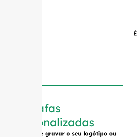
É
Garrafas
personalizadas
Precisa de gravar o seu logótipo ou