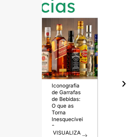
notícias
Iconografia
O papel d
de Garrafas
garrafas d
de Bebidas:
vidro na
O que as
preservaç
Torna
da qualida
Inesquecívei
do rum
s
VISUALIZ
VISUALIZA
R