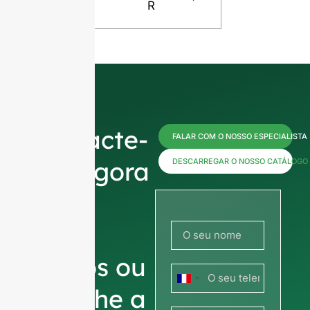
R
Contacte-
FALAR COM O NOSSO ESPECIALISTA
nos agora
DESCARREGAR O NOSSO CATÁLOGO
para
obter
preços ou
França
partilhe a
+33