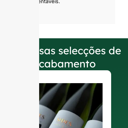
sustentáveis.
As nossas selecções de
acabamento