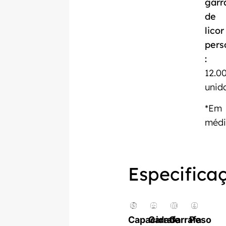
garr
de
licor
pers
:
12.0
unid
*Em
méd
Especifica
Capacidade
Garrafa
Garrafa
Peso