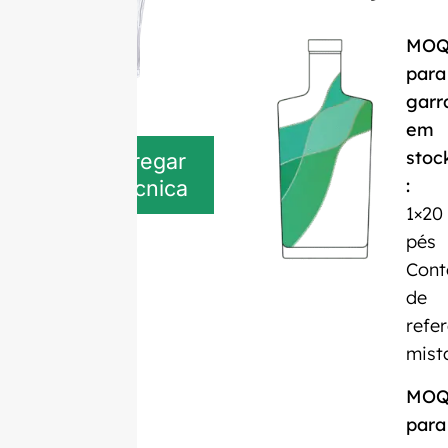
MO
para
garr
em
stoc
Descarregar
:
ficha técnica
1×20
pés
Cont
de
refe
mist
MO
para