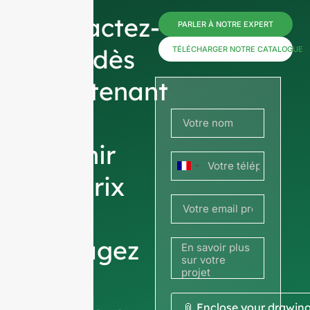
Contactez-
PARLER À NOTRE EXPERT
nous dès
TÉLÉCHARGER NOTRE CATALOGUE
maintenant
pour
obtenir
France
des prix
+33
ou
partagez
votre
📎 Enclose your drawin