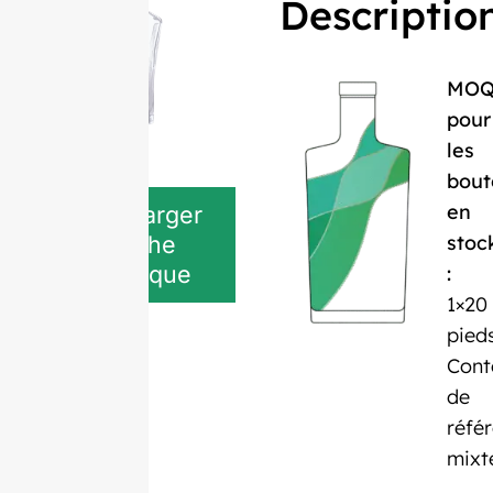
Descriptio
MO
pour
les
bout
en
Télécharger
stoc
la fiche
technique
:
1×20
pied
Cont
de
réfé
mixt