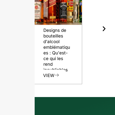
Designs de
Le rôle de
bouteilles
bouteilles 
d'alcool
verre dans
emblématiqu
préservati
es : Qu'est-
de la quali
ce qui les
du rhum
rend
VIEW
inoubliables
VIEW