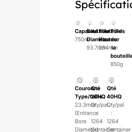
Spécificati
Capacité
Bouteille
Bouteille
Poids
750ml
Diamètre
Hauteur
de
93.7mm
264mm
la
bouteill
850g
Couronne
Qté
Qté
Type/taille
20HQ
40HQ
23.3mm
Qty/pal
Qty/pal
(Entrance
:
:
Bore
1264
1264
Diameter)
Container
Container