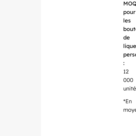
MO
pour
les
bout
de
liqu
pers
:
12
000
unité
*En
moy