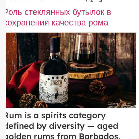
Роль стеклянных бутылок в
сохранении качества рома
Rum is a spirits category
defined by diversity — aged
golden rums from Barbados,